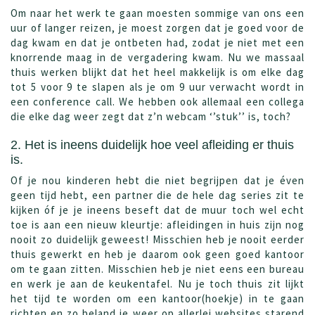
Om naar het werk te gaan moesten sommige van ons een
uur of langer reizen, je moest zorgen dat je goed voor de
dag kwam en dat je ontbeten had, zodat je niet met een
knorrende maag in de vergadering kwam. Nu we massaal
thuis werken blijkt dat het heel makkelijk is om elke dag
tot 5 voor 9 te slapen als je om 9 uur verwacht wordt in
een conference call. We hebben ook allemaal een collega
die elke dag weer zegt dat z’n webcam ‘’stuk’’ is, toch?
2. Het is ineens duidelijk hoe veel afleiding er thuis
is.
Of je nou kinderen hebt die niet begrijpen dat je éven
geen tijd hebt, een partner die de hele dag series zit te
kijken óf je je ineens beseft dat de muur toch wel echt
toe is aan een nieuw kleurtje: afleidingen in huis zijn nog
nooit zo duidelijk geweest! Misschien heb je nooit eerder
thuis gewerkt en heb je daarom ook geen goed kantoor
om te gaan zitten. Misschien heb je niet eens een bureau
en werk je aan de keukentafel. Nu je toch thuis zit lijkt
het tijd te worden om een kantoor(hoekje) in te gaan
richten en zo beland je weer op allerlei websites starend