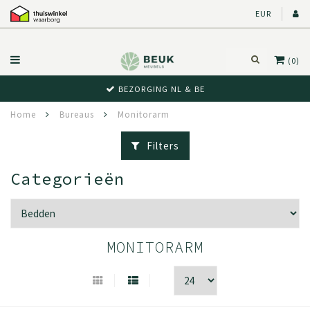
EUR
(0)
BEZORGING NL & BE
Home
Bureaus
Monitorarm
Filters
Categorieën
MONITORARM