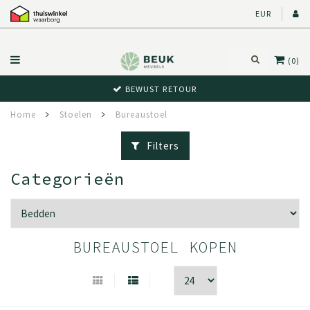
EUR
(0)
BEWUST RETOUR
Home
Stoelen
Bureaustoel
Filters
Categorieën
BUREAUSTOEL KOPEN