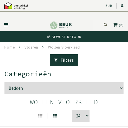
EUR
(0)
BEWUST RETOUR
Home
Vloeren
Wollen vloerkleed
Filters
Categorieën
WOLLEN VLOERKLEED