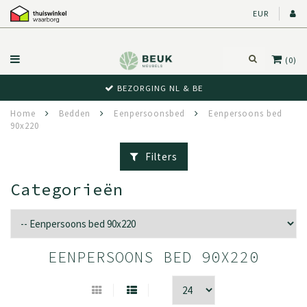
EUR
(0)
BEWUST RETOUR
Home
Bedden
Eenpersoonsbed
Eenpersoons bed
90x220
Filters
Categorieën
EENPERSOONS BED 90X220