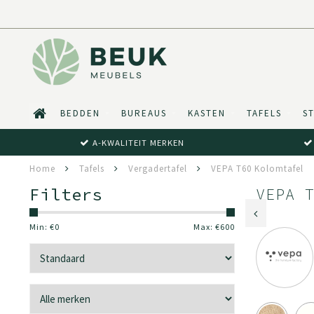
BEDDEN
BUREAUS
KASTEN
TAFELS
S
A-KWALITEIT MERKEN
Home
Tafels
Vergadertafel
VEPA T60 Kolomtafel
Filters
VEPA 
Min: €
0
Max: €
600