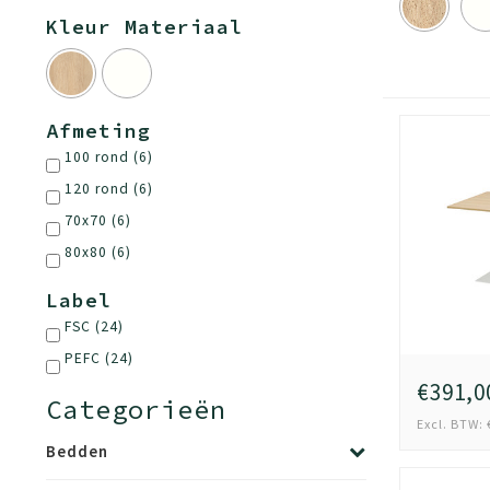
Kleur Materiaal
Afmeting
100 rond
(6)
120 rond
(6)
70x70
(6)
80x80
(6)
Label
FSC
(24)
PEFC
(24)
€391,0
Categorieën
Excl. BTW: 
Bedden