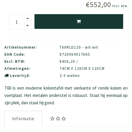
€552,00
Incl. btw
Artikelnummer:
T60RLD120 - wit-wit
EAN Code:
8720964917665
Excl. BTW:
€456,20 /
Afmetingen:
74CM X 120CM X 120CM
Levertijd:
2-3 weken
T60 is een moderne kolomtafel met vierkante of ronde kolom en
voetplaat. Het metalen onderstel is robuust. Staat hij eenmaal op
zijn plek, dan staat hij goed.
Informatie