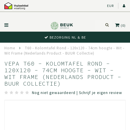
EUR
(0)
BEZORGING NL & BE
Home
T60 - Kolomtafel Rond - 120x120 - 74cm hoogte - Wit -
Wit Frame (Nederlands Product - BUUR Collectie)
VEPA T60 - KOLOMTAFEL ROND -
120X120 - 74CM HOOGTE - WIT -
WIT FRAME (NEDERLANDS PRODUCT -
BUUR COLLECTIE)
Nog niet gewaardeerd
|
Schrijf je eigen review