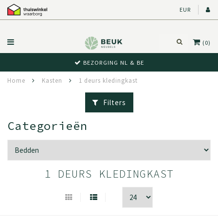
EUR
(0)
BEZORGING NL & BE
Home
Kasten
1 deurs kledingkast
Filters
Categorieën
1 DEURS KLEDINGKAST