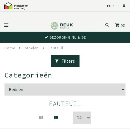
EUR
(0)
BEWUST RETOUR
Home
Stoelen
Fauteuil
Filters
Categorieën
FAUTEUIL