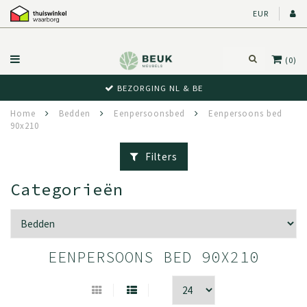
EUR
(0)
BEWUST RETOUR
Home
Bedden
Eenpersoonsbed
Eenpersoons bed
90x210
Filters
Categorieën
EENPERSOONS BED 90X210