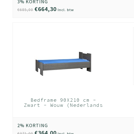
1 persoonsbed met opbergruimte
3% KORTING
Twijfelaar Bed 120x200 met opbergruimt
€664,30
€685,00
Incl. btw
Tweepersoonsbed met opbergruimte
Nachtkastje
Bedframe 90X210 cm -
Zwart - Wouw (Nederlands
Product)
2% KORTING
€364,00
€371,00
Incl. btw