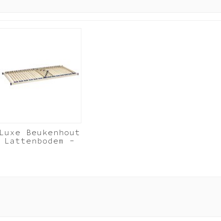
Luxe Beukenhout
Lattenbodem -
90x210 cm 28
lats
Beukenhout