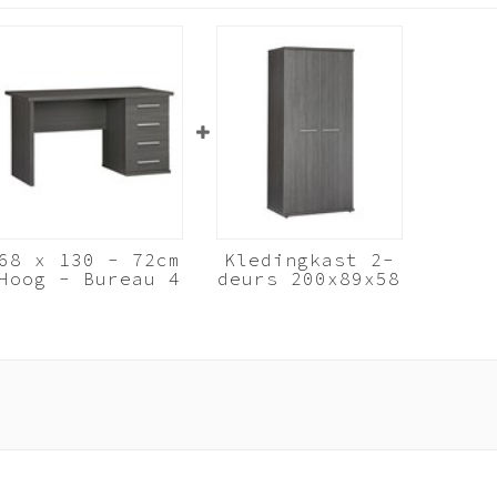
68 x 130 - 72cm
Kledingkast 2-
Hoog - Bureau 4
deurs 200x89x58
Laden - Zwart -
Zwart - Wouw
Wouw
Zwart Hout
Zwart Hout