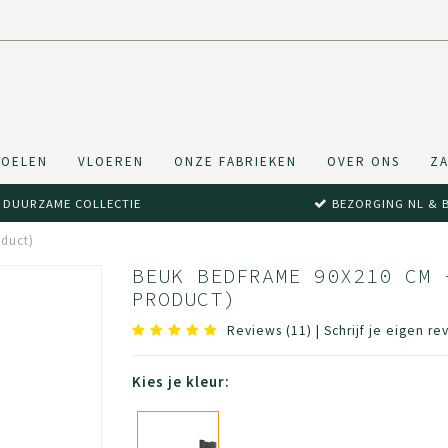
TOELEN
VLOEREN
ONZE FABRIEKEN
OVER ONS
ZA
DUURZAME COLLECTIE
BEZORGING NL & 
duct)
BEUK BEDFRAME 90X210 CM 
PRODUCT)
Reviews (11)
|
Schrijf je eigen re
Kies je kleur: