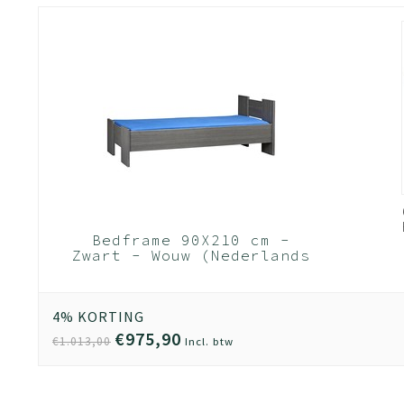
Bedframe 90X210 cm -
Zwart - Wouw (Nederlands
Product)
4% KORTING
€975,90
€1.013,00
Incl. btw