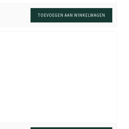
TOEVOEGEN AAN WINKELWAGEN
stip langskomen wanneer het beter schikt.
a stevig spaanplaat en volledige melamine coating, kun je met
n aankoop online. Als bewijs van aankoop is de oorspronkelijke