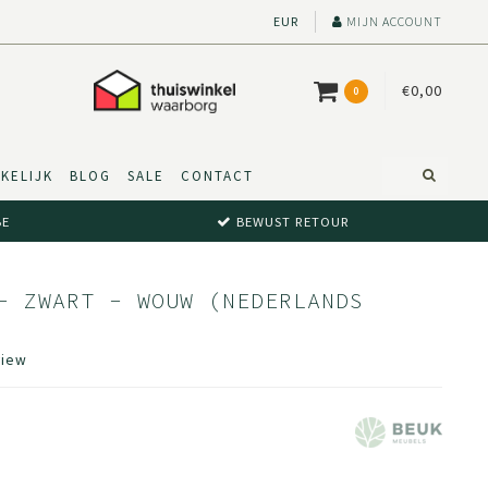
EUR
MIJN ACCOUNT
€0,00
0
KELIJK
BLOG
SALE
CONTACT
BE
BEWUST RETOUR
- ZWART - WOUW (NEDERLANDS
view