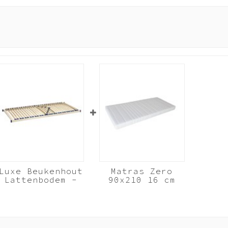
eubel op voorraad is.
ubel bij levering direct wordt gemonteerd. Of dat we op een later tijd
 en zet het op een andere plek weer in elkaar. Door het gebruik van extr
De garantie op Beuk Meubels is 3 (drie) jaar. Geldig vanaf het moment va
Luxe Beukenhout
Matras Zero
Lattenbodem -
90x210 16 cm
90x210 cm 28
koudschuim HR40
lats
Beukenhout
Wit