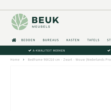
BEDDEN
BUREAUS
KASTEN
TAFELS
S
A-KWALITEIT MERKEN
Home
Bedframe 90X210 cm - Zwart - Wouw (Nederlands Pro