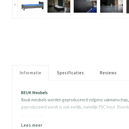
Informatie
Specificaties
Reviews
BEUK Meubels
Beuk meubels worden geproduceerd volgens vakmanschap, dit
geproduceerd wordt is ook eerlijk, namelijk FSC hout. Doo
Onderhoud
Wat kan jij doen om je product zo goed mogelijk te houden?
Lees meer