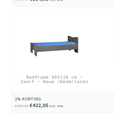
Bedframe 90X210 cm -
Zwart - Wouw (Nederlands
Product)
2% KORTING
€422,05
€430,00
Incl. btw