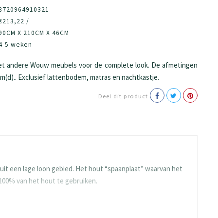
8720964910321
€213,22 /
90CM X 210CM X 46CM
4-5 weken
et andere Wouw meubels voor de complete look. De afmetingen
m(d).. Exclusief lattenbodem, matras en nachtkastje.
Deel dit product
it een lage loon gebied. Het hout “spaanplaat” waarvan het
 100% van het hout te gebruiken.
e en blijven ze langdurig mooi. Gelukkig heeft BEUK al veel