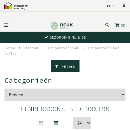
EUR
(0)
BEZORGING NL & BE
Home
Bedden
Eenpersoonsbed
Eenpersoons bed
90x190
Filters
Categorieën
EENPERSOONS BED 90X190