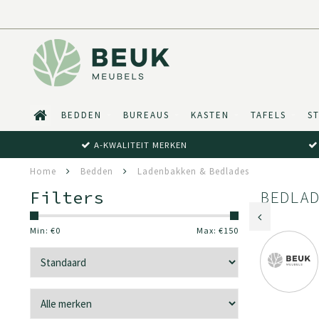
BEDDEN
BUREAUS
KASTEN
TAFELS
S
A-KWALITEIT MERKEN
Home
Bedden
Ladenbakken & Bedlades
Filters
BEDLA
Min: €
0
Max: €
150