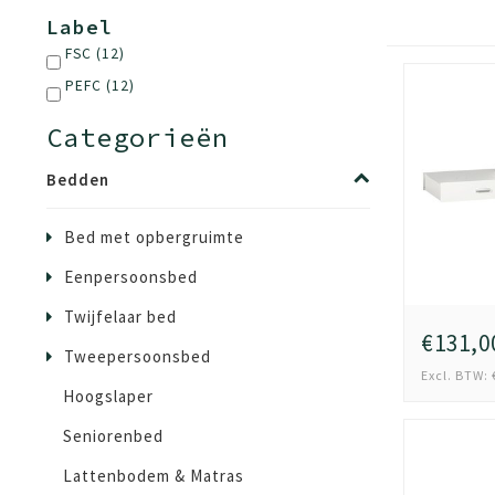
Label
FSC
(12)
PEFC
(12)
Categorieën
Bedden
Bed met opbergruimte
Eenpersoonsbed
Twijfelaar bed
€131,0
Tweepersoonsbed
Excl. BTW: 
Hoogslaper
Seniorenbed
Lattenbodem & Matras