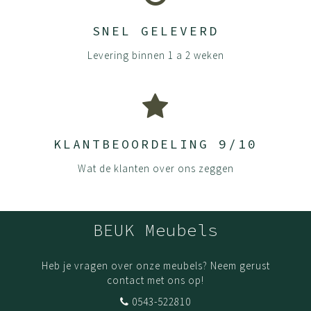
Al onze panelen bestaan uit spaanplaten gemaakt van
loof- en naaldhout. Door de grove spaantjes in de kern
SNEL GELEVERD
en fijne spaantjes in de toplaag ontstaat er een rustig en
strak oppervlak. De deeltjes worden onder hoge druk aan
Levering binnen 1 a 2 weken
elkaar gelijmd waardoor er een dikke plaat ontstaat die
steeds verder wordt samengeperst. De platen worden
afgewerkt met hoge kwaliteit melamine waardoor
kleuren extra mooi zijn en blijven. Ze zijn krasvast,
hittebestendig en kleurecht. UV straling zal de kleur van
KLANTBEOORDELING 9/10
de panelen niet beïnvloeden.
Wat de klanten over ons zeggen
Onze panelen zijn sterker en duurzamer dan die van vele
andere aanbieders omdat we aan alle zichtkanten 2mm
dikke kanten gebruiken, waar anderen vaak maar 0.2mm
BEUK Meubels
gebruiken.
Houd je product goed schoon door het af te nemen met
Heb je vragen over onze meubels? Neem gerust
een mild schoonmaakmiddel en een droge doek.
contact met ons op!
(De)monteer jouw meubels volgens onze handleidingen.
0543-522810