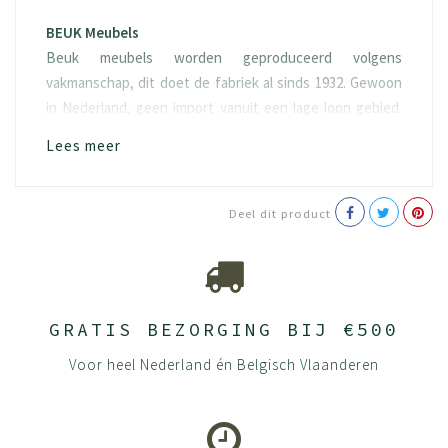
BEUK Meubels
Beuk meubels worden geproduceerd volgens
vakmanschap, dit doet de fabriek al sinds 1932. Gewoon
in Nederland, geen import vanuit een lage loon gebied.
Het hout “spaanplaat” waarvan het geproduceerd wordt
Lees meer
is ook eerlijk, namelijk FSC hout. Doordat duurzaamheid
een van onze kernwaarde is, kiezen we er ook voor om
100% van het hout te gebruiken.
Deel dit product
Onderhoud
Wat kan jij doen om je product zo goed mogelijk te
houden? Houten meubels vragen om aandacht en goede
zorg. Zo gaan ze langer mee en blijven ze langdurig mooi.
GRATIS BEZORGING BIJ €500
Gelukkig heeft BEUK al veel aandacht geschonken aan
Voor heel Nederland én Belgisch Vlaanderen
het behoud van je meubels. We staan immers voor
duurzaamheid en willen dat jouw meubels nog
generaties meegaan.