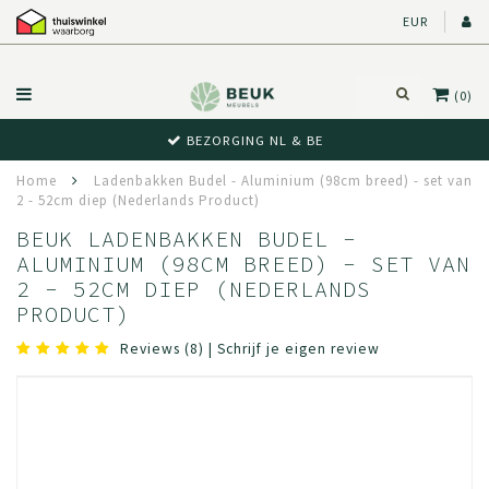
EUR
(0)
BEZORGING NL & BE
Home
Ladenbakken Budel - Aluminium (98cm breed) - set van
2 - 52cm diep (Nederlands Product)
BEUK LADENBAKKEN BUDEL -
ALUMINIUM (98CM BREED) - SET VAN
2 - 52CM DIEP (NEDERLANDS
PRODUCT)
Reviews (8)
|
Schrijf je eigen review