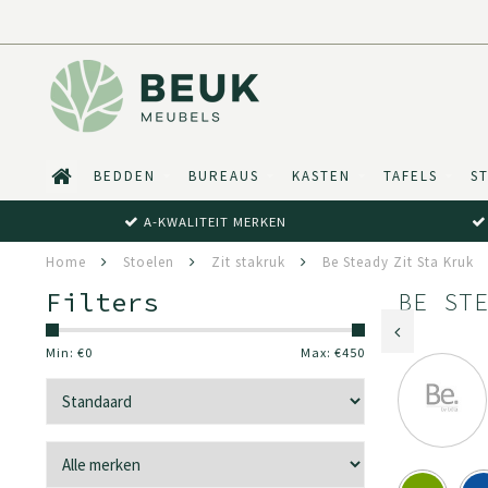
BEDDEN
BUREAUS
KASTEN
TAFELS
S
A-KWALITEIT MERKEN
Home
Stoelen
Zit stakruk
Be Steady Zit Sta Kruk
Filters
BE ST
Min: €
0
Max: €
450