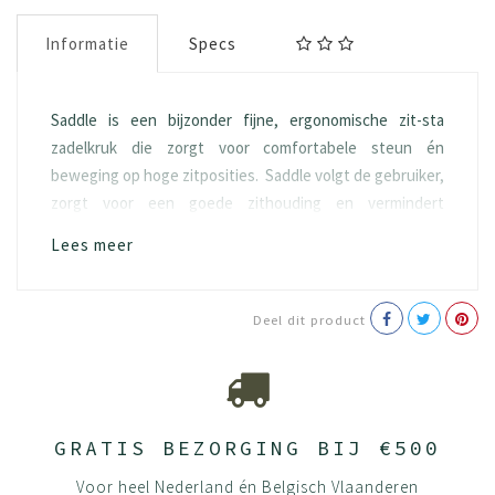
Informatie
Specs
Saddle is een bijzonder fijne, ergonomische zit-sta
zadelkruk die zorgt voor comfortabele steun én
beweging op hoge zitposities. Saddle volgt de gebruiker,
zorgt voor een goede zithouding en vermindert
rugklachten.
Lees meer
Productie-informatie
Polyester
Deel dit product
OEKO TEX
Basisuitvoering:
zitbereik 38-51 cm
5-teens van Ø 61 cm
GRATIS BEZORGING BIJ €500
wielen voor zachte ondergrond
Naadloos gestoffeerd
Voor heel Nederland én Belgisch Vlaanderen
zithoek- en hoogte instelling