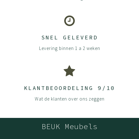
(optioneel) de stoel in polyester uitvoering
Montage:
Heel makkelijk te doen. De voet en gasveer in elkaar
SNEL GELEVERD
duwen en zitting erop zetten. Dan rustig in elkaar duwen
Levering binnen 1 a 2 weken
en het staat. Geen gereedschap nodig.
KLANTBEOORDELING 9/10
Wat de klanten over ons zeggen
BEUK Meubels