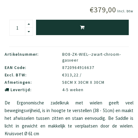
€379,00
Incl. btw
Artikelnummer:
BO8-ZK-WIEL--zwart-chroom-
gasveer
EAN Code:
8720964916637
Excl. BTW:
€313,22 /
Afmetingen:
58CM X 30CM X 30CM
Levertijd:
4-5 weken
De Ergonomische zadelkruk met wielen geeft veel
bewegingsvrijheid, is in hoogte te verstellen (38 - 51cm) en maakt
het afwisselen tussen zitten en staan eenvoudig. Be Saddle is
licht in gewicht en makkelijk te verplaatsen door de wielen.
Kruisvoet Ø 61 cm