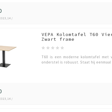
0
€323,14 /
VEPA Kolomtafel T60 Vie
Zwart frame
T60 is een moderne kolomtafel met v
onderstel is robuust. Staat hij eenmaal 
0
€323,14 /