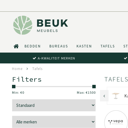
BEDDEN
BUREAUS
KASTEN
TAFELS
S
A-KWALITEIT MERKEN
Home
Tafels
Filters
TAFEL
Min: €
0
Max: €
1500
Kantinetafel
Vergadertafel
K