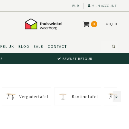
EUR
MIJN ACCOUNT
€0,00
0
KELIJK
BLOG
SALE
CONTACT
BE
BEWUST RETOUR
Vergadertafel
Kantinetafel
Ver