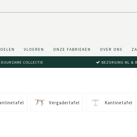
TOELEN
VLOEREN
ONZE FABRIEKEN
OVER ONS
ZA
DUURZAME COLLECTIE
BEZORGING NL & 
S
antinetafel
Vergadertafel
Kantinetafel