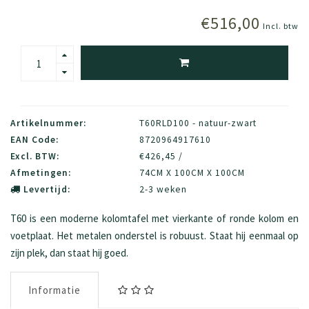
€516,00
Incl. btw
Artikelnummer:
T60RLD100 - natuur-zwart
EAN Code:
8720964917610
Excl. BTW:
€426,45 /
Afmetingen:
74CM X 100CM X 100CM
Levertijd:
2-3 weken
T60 is een moderne kolomtafel met vierkante of ronde kolom en
voetplaat. Het metalen onderstel is robuust. Staat hij eenmaal op
zijn plek, dan staat hij goed.
Informatie