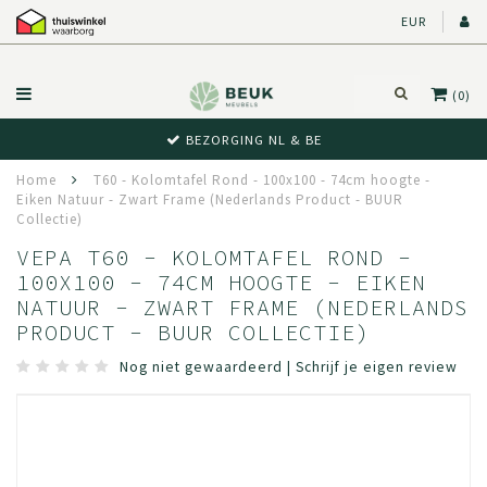
EUR
(0)
BEZORGING NL & BE
Home
T60 - Kolomtafel Rond - 100x100 - 74cm hoogte -
Eiken Natuur - Zwart Frame (Nederlands Product - BUUR
Collectie)
VEPA T60 - KOLOMTAFEL ROND -
100X100 - 74CM HOOGTE - EIKEN
NATUUR - ZWART FRAME (NEDERLANDS
PRODUCT - BUUR COLLECTIE)
Nog niet gewaardeerd
|
Schrijf je eigen review