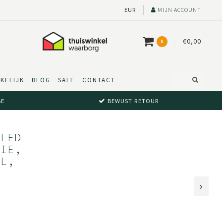
EUR
MIJN ACCOUNT
€0,00
0
KELIJK
BLOG
SALE
CONTACT
BE
BEWUST RETOUR
CLED
TIE,
NL,