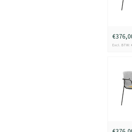
€376,0
Excl. BTW: 
€376,0