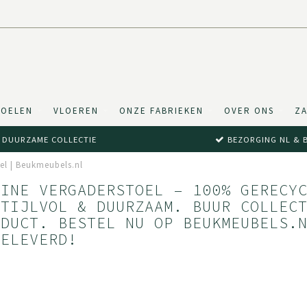
TOELEN
VLOEREN
ONZE FABRIEKEN
OVER ONS
ZA
DUURZAME COLLECTIE
BEZORGING NL & 
oel | Beukmeubels.nl
FINE VERGADERSTOEL – 100% GERECY
STIJLVOL & DUURZAAM. BUUR COLLEC
ODUCT. BESTEL NU OP BEUKMEUBELS.
GELEVERD!