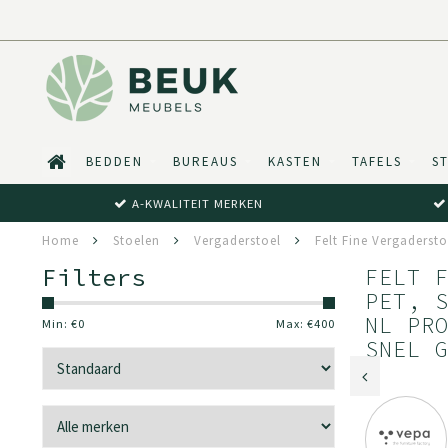
BEDDEN
BUREAUS
KASTEN
TAFELS
S
A-KWALITEIT MERKEN
Home
Stoelen
Vergaderstoel
Felt Fine Vergaderst
Filters
FELT 
PET, 
NL PR
Min: €
0
Max: €
400
SNEL 