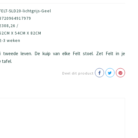
FELT-SLD20-lichtgrijs-Geel
8720964917979
€308,26 /
62CM X 54CM X 82CM
2-3 weken
 tweede leven. De kuip van elke Felt stoel. Zet Felt in je
 tafel.
Deel dit product