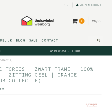
EUR
MIJN ACCOUNT
€0,00
0
KELIJK
BLOG
SALE
CONTACT
BE
BEWUST RETOUR
ollectie)
CHTGRIJS - ZWART FRAME - 100%
 - ZITTING GEEL | ORANJE
UR COLLECTIE)
iew