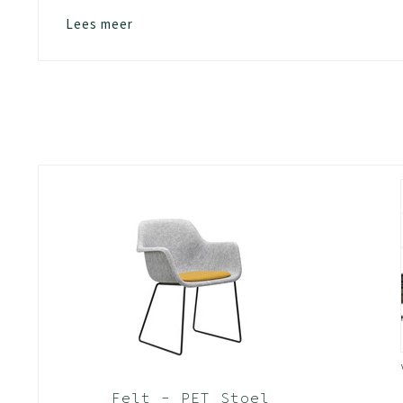
Glijders of viltglijders
Lees meer
Materialen
Staaldelen onderstel geëpoxeerd zwart
Kussen stof Blazer, kleuren volgens stofkleur
Kleurkeuze kuip: lichtgrijs of antraciet volgens
Buur duurzaamheid & kwaliteit
Zitting geperst vilt uit post consumer gerecy
NEN-EN 16139 (sterkte, duurzaamheid en stabil
Stoffering: duurzame stof
Felt - PET Stoel