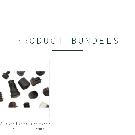
PRODUCT BUNDELS
enkaart
 kleurenkaart ‘Felt’
clede PET-flessen
iteit)
Vloerbeschermers
- Felt - Hemp