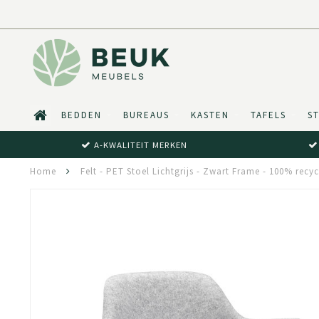
BEDDEN
BUREAUS
KASTEN
TAFELS
S
A-KWALITEIT MERKEN
Home
Felt - PET Stoel Lichtgrijs - Zwart Frame - 100% recyc