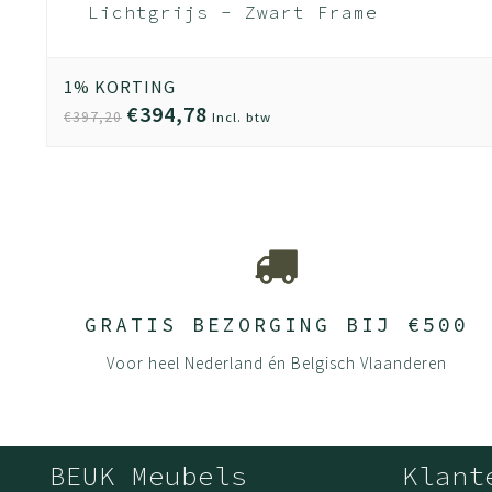
Lichtgrijs - Zwart Frame
- 100% recycle plastic en
staal - Zitting Geel |
Oranje (Nederlands
1% KORTING
Product - BUUR Collectie)
€394,78
€397,20
Incl. btw
GRATIS BEZORGING BIJ €500
Voor heel Nederland én Belgisch Vlaanderen
BEUK Meubels
Klant