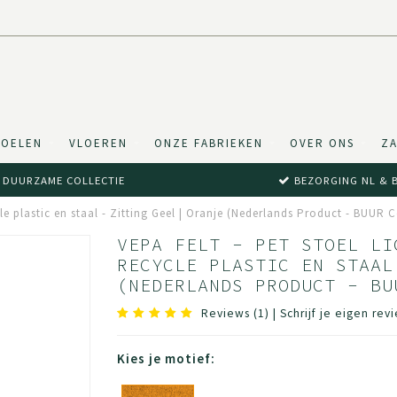
TOELEN
VLOEREN
ONZE FABRIEKEN
OVER ONS
ZA
DUURZAME COLLECTIE
BEZORGING NL & 
le plastic en staal - Zitting Geel | Oranje (Nederlands Product - BUUR C
VEPA FELT - PET STOEL LI
RECYCLE PLASTIC EN STAAL
(NEDERLANDS PRODUCT - BU
Reviews (1)
|
Schrijf je eigen rev
Kies je motief: