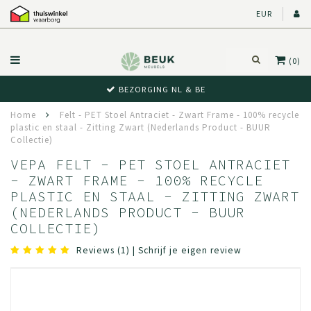
EUR
(0)
BEZORGING NL & BE
Home
Felt - PET Stoel Antraciet - Zwart Frame - 100% recycle
plastic en staal - Zitting Zwart (Nederlands Product - BUUR
Collectie)
VEPA FELT - PET STOEL ANTRACIET
- ZWART FRAME - 100% RECYCLE
PLASTIC EN STAAL - ZITTING ZWART
(NEDERLANDS PRODUCT - BUUR
COLLECTIE)
Reviews (1)
|
Schrijf je eigen review