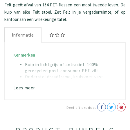
Felt geeft afval van 154 PET-flessen een mooi tweede leven. De
kuip van elke Felt stoel. Zet Felt in je vergaderruimte, of op
kantoor aan een willekeurige tafel.
Informatie
Kenmerken
Kuip in lichtgrijs of antraciet: 100%
gerecycled post-consumer PET-vilt
Onderstel draadframe, kruisvoet vast
Zitkussen in verschillende kleuren
Lees meer
Glijders of viltglijders
Deel dit product
Materialen
Staaldelen onderstel geëpoxeerd zwart
Kussen stof Blazer, kleuren volgens