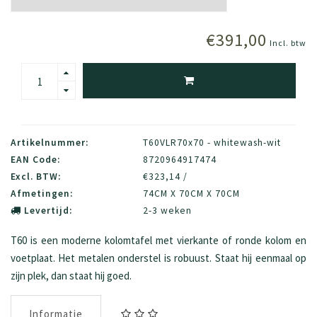
€391,00
Incl. btw
Artikelnummer:
T60VLR70x70 - whitewash-wit
EAN Code:
8720964917474
Excl. BTW:
€323,14 /
Afmetingen:
74CM X 70CM X 70CM
Levertijd:
2-3 weken
T60 is een moderne kolomtafel met vierkante of ronde kolom en
voetplaat. Het metalen onderstel is robuust. Staat hij eenmaal op
zijn plek, dan staat hij goed.
Informatie