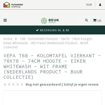
EUR
(0)
BEZORGING NL & BE
Home
T60 - Kolomtafel Vierkant - 70x70 - 74cm hoogte -
Eiken Whitewash - Wit Frame (Nederlands Product - BUUR
Collectie)
VEPA T60 - KOLOMTAFEL VIERKANT -
70X70 - 74CM HOOGTE - EIKEN
WHITEWASH - WIT FRAME
(NEDERLANDS PRODUCT - BUUR
COLLECTIE)
Nog niet gewaardeerd
|
Schrijf je eigen review