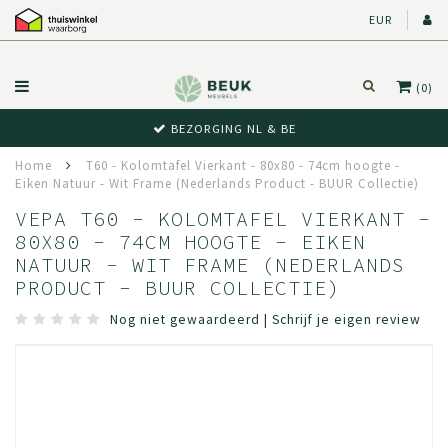
EUR
(0)
BEZORGING NL & BE
Home
T60 - Kolomtafel Vierkant - 80x80 - 74cm hoogte -
Eiken Natuur - Wit Frame (Nederlands Product - BUUR Collectie)
VEPA T60 - KOLOMTAFEL VIERKANT -
80X80 - 74CM HOOGTE - EIKEN
NATUUR - WIT FRAME (NEDERLANDS
PRODUCT - BUUR COLLECTIE)
Nog niet gewaardeerd
|
Schrijf je eigen review