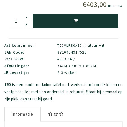
€403,00
Incl. btw
Artikelnummer:
T60VLR80x80 - natuur-wit
EAN Code:
8720964917528
Excl. BTW:
€333,06 /
Afmetingen:
74CM X 80CM X 80CM
Levertijd:
2-3 weken
T60 is een moderne kolomtafel met vierkante of ronde kolom en
voetplaat. Het metalen onderstel is robuust. Staat hij eenmaal op
zijn plek, dan staat hij goed.
Informatie