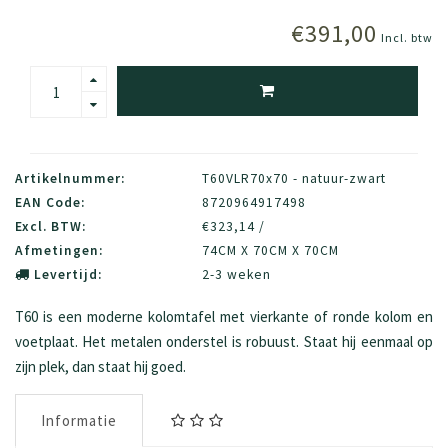
€391,00
Incl. btw
Artikelnummer:
T60VLR70x70 - natuur-zwart
EAN Code:
8720964917498
Excl. BTW:
€323,14 /
Afmetingen:
74CM X 70CM X 70CM
Levertijd:
2-3 weken
T60 is een moderne kolomtafel met vierkante of ronde kolom en
voetplaat. Het metalen onderstel is robuust. Staat hij eenmaal op
zijn plek, dan staat hij goed.
Informatie