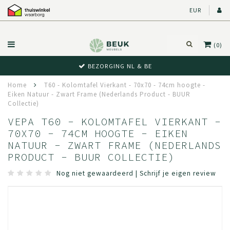
EUR
(0)
BEZORGING NL & BE
Home
T60 - Kolomtafel Vierkant - 70x70 - 74cm hoogte -
Eiken Natuur - Zwart Frame (Nederlands Product - BUUR
Collectie)
VEPA T60 - KOLOMTAFEL VIERKANT -
70X70 - 74CM HOOGTE - EIKEN
NATUUR - ZWART FRAME (NEDERLANDS
PRODUCT - BUUR COLLECTIE)
Nog niet gewaardeerd
|
Schrijf je eigen review