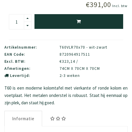
€391,00
Incl. btw
Artikelnummer:
T60VLR70x70 - wit-zwart
EAN Code:
8720964917511
Excl. BTW:
€323,14 /
Afmetingen:
74CM X 70CM X 70CM
Levertijd:
2-3 weken
T60 is een moderne kolomtafel met vierkante of ronde kolom en
voetplaat. Het metalen onderstel is robuust. Staat hij eenmaal op
zijn plek, dan staat hij goed.
Informatie