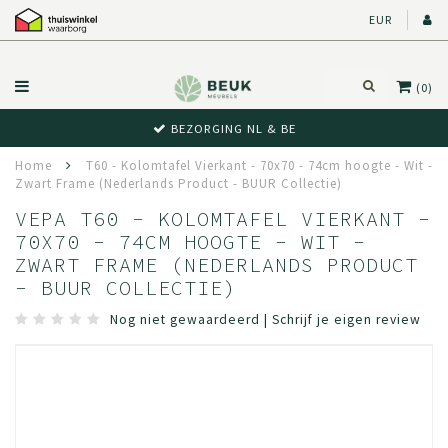
EUR
(0)
BEZORGING NL & BE
Home
T60 - Kolomtafel Vierkant - 70x70 - 74cm hoogte - Wit -
Zwart Frame (Nederlands Product - BUUR Collectie)
VEPA T60 - KOLOMTAFEL VIERKANT -
70X70 - 74CM HOOGTE - WIT -
ZWART FRAME (NEDERLANDS PRODUCT
- BUUR COLLECTIE)
Nog niet gewaardeerd
|
Schrijf je eigen review