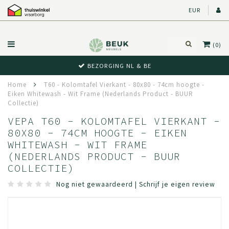
EUR
(0)
BEZORGING NL & BE
Home
T60 - Kolomtafel Vierkant - 80x80 - 74cm hoogte -
Eiken Whitewash - Wit Frame (Nederlands Product - BUUR
Collectie)
VEPA T60 - KOLOMTAFEL VIERKANT -
80X80 - 74CM HOOGTE - EIKEN
WHITEWASH - WIT FRAME
(NEDERLANDS PRODUCT - BUUR
COLLECTIE)
Nog niet gewaardeerd
|
Schrijf je eigen review