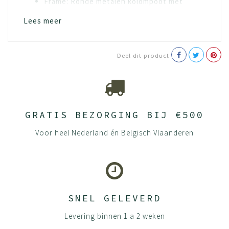
Frame: Ronde metalen kolompoot met
ronde metalen voetplaat of Vierkante
Lees meer
metalen kolompoot met vierkante voetplaat
Deel dit product
Keurmerken
Bladen leverbaar als verantwoord
gecertificeerd PEFCTM- of FSC® – hout
Hoogwaardige LaserTec randafwerking van
de houtpanelen
GRATIS BEZORGING BIJ €500
ISO 9001 – kwaliteit
ISO 14001 – milieu
Voor heel Nederland én Belgisch Vlaanderen
ISO 26000 – MVO -richtlijnen
ILO -arbeids- en sociale standaarden
SNEL GELEVERD
Levering binnen 1 a 2 weken