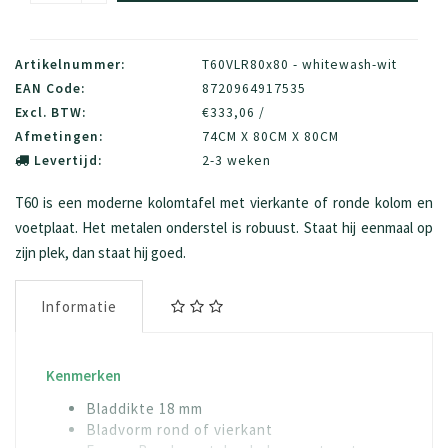
Artikelnummer:
T60VLR80x80 - whitewash-wit
EAN Code:
8720964917535
Excl. BTW:
€333,06 /
Afmetingen:
74CM X 80CM X 80CM
Levertijd:
2-3 weken
T60 is een moderne kolomtafel met vierkante of ronde kolom en
voetplaat. Het metalen onderstel is robuust. Staat hij eenmaal op
zijn plek, dan staat hij goed.
Informatie
Kenmerken
Bladdikte 18 mm
Bladvorm rond of vierkant