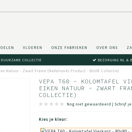
TOELEN
VLOEREN
ONZE FABRIEKEN
OVER ONS
ZA
DUURZAME COLLECTIE
BEZORGING NL & 
iken Natuur - Zwart Frame (Nederlands Product - BUUR Collectie)
VEPA T60 - KOLOMTAFEL VI
EIKEN NATUUR - ZWART FRA
COLLECTIE)
Nog niet gewaardeerd
|
Schrijf j
Kies je kleur: