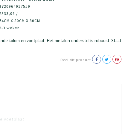
8720964917559
€333,06 /
74CM X 80CM X 80CM
2-3 weken
nde kolom en voetplaat. Het metalen onderstel is robuust. Staat
Deel dit product
e voetplaat