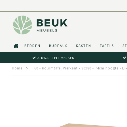
BEDDEN
BUREAUS
KASTEN
TAFELS
S
A-KWALITEIT MERKEN
Home
T60 - Kolomtafel Vierkant - 80x80 - 74cm hoogte - E