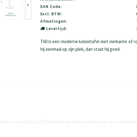
EAN Code:
Excl. BTW:
Afmetingen:
Levertijd:
T60 is een moderne kolomtafel met vierkante of ro
hij eenmaal op zijn plek, dan staat hij goed.
talen voetplaat of Vierkante metalen kolompoot met vierkant