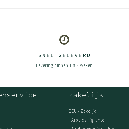
erd PEFCTM- of FSC® – hout
 houtpanelen
SNEL GELEVERD
Levering binnen 1 a 2 weken
enservice
Zakelijk
BEUK Zakelijk
- Arbeidsmigranten
touren
- Studentenhuisvesting