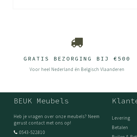
Keurmerken
Bladen leverbaar als verantwoord gecertifice
Hoogwaardige LaserTec randafwerking van de
ISO 9001 – kwaliteit
ISO 14001 – milieu
ISO 26000 – MVO -richtlijnen
ILO -arbeids- en sociale standaarden
GRATIS BEZORGING BIJ €500
Voor heel Nederland én Belgisch Vlaanderen
BEUK Meubels
Klant
Heb je vragen over onze meubels? Neem
Levering
gerust contact met ons op!
Betalen
0543-522810
Ruilen & Re