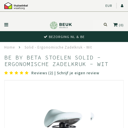
EUR
(0)
BEZORGING NL & BE
Home
Solid - Ergonomische Zadelkruk - Wit
BE BY BETA STOELEN SOLID -
ERGONOMISCHE ZADELKRUK - WIT
Reviews (2)
|
Schrijf je eigen review