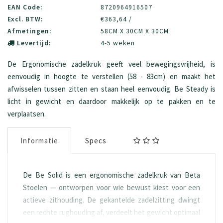
EAN Code:
8720964916507
Excl. BTW:
€363,64 /
Afmetingen:
58CM X 30CM X 30CM
Levertijd:
4-5 weken
De Ergonomische zadelkruk geeft veel bewegingsvrijheid, is
eenvoudig in hoogte te verstellen (58 - 83cm) en maakt het
afwisselen tussen zitten en staan heel eenvoudig. Be Steady is
licht in gewicht en daardoor makkelijk op te pakken en te
verplaatsen.
Informatie
Specs
De Be Solid is een ergonomische zadelkruk van Beta
Stoelen — ontworpen voor wie bewust kiest voor een
actieve zithouding. De gekantelde zadelzitting dwingt
een rechte rughouding af, verdeelt het gewicht optimaal