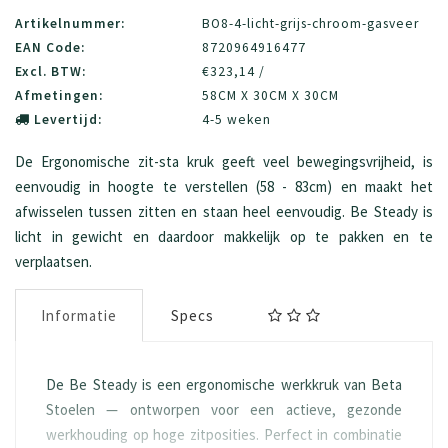
Artikelnummer:
BO8-4-licht-grijs-chroom-gasveer
EAN Code:
8720964916477
Excl. BTW:
€323,14 /
Afmetingen:
58CM X 30CM X 30CM
Levertijd:
4-5 weken
De Ergonomische zit-sta kruk geeft veel bewegingsvrijheid, is
eenvoudig in hoogte te verstellen (58 - 83cm) en maakt het
afwisselen tussen zitten en staan heel eenvoudig. Be Steady is
licht in gewicht en daardoor makkelijk op te pakken en te
verplaatsen.
Informatie
Specs
De Be Steady is een ergonomische werkkruk van Beta
Stoelen — ontworpen voor een actieve, gezonde
werkhouding op hoge zitposities. Perfect in combinatie