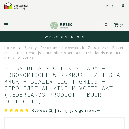
EUR
(0)
BEZORGING NL & BE
Home
Steady - Ergonomische werkkruk - Zit sta kruk - Blazer
Licht Grijs - Gepolijst Aluminium Voetplaat (Nederlands Product -
BUUR Collectie)
BE BY BETA STOELEN STEADY -
ERGONOMISCHE WERKKRUK - ZIT STA
KRUK - BLAZER LICHT GRIJS -
GEPOLIJST ALUMINIUM VOETPLAAT
(NEDERLANDS PRODUCT - BUUR
COLLECTIE)
Reviews (2)
|
Schrijf je eigen review