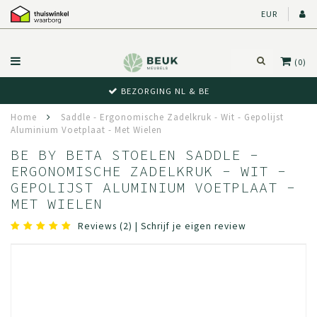
EUR
(0)
BEZORGING NL & BE
Home
Saddle - Ergonomische Zadelkruk - Wit - Gepolijst
Aluminium Voetplaat - Met Wielen
BE BY BETA STOELEN SADDLE -
ERGONOMISCHE ZADELKRUK - WIT -
GEPOLIJST ALUMINIUM VOETPLAAT -
MET WIELEN
Reviews (2)
|
Schrijf je eigen review