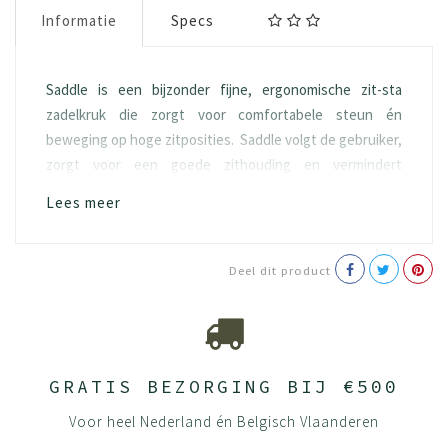
Informatie
Specs
Saddle is een bijzonder fijne, ergonomische zit-sta
zadelkruk die zorgt voor comfortabele steun én
beweging op hoge zitposities. Saddle volgt de gebruiker,
zorgt voor een goede zithouding en vermindert
rugklachten.
Lees meer
Productie-informatie
Polyester
Deel dit product
OEKO Tex
Basisuitvoering:
zitbereik 38-51 cm
5-teens van Ø 61 cm
GRATIS BEZORGING BIJ €500
wielen voor zachte ondergrond
Naadloos gestoffeerd
Voor heel Nederland én Belgisch Vlaanderen
zithoek- en hoogte instelling