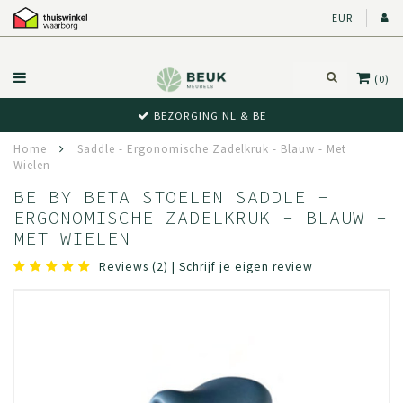
EUR
(0)
BEZORGING NL & BE
Home
Saddle - Ergonomische Zadelkruk - Blauw - Met
Wielen
BE BY BETA STOELEN SADDLE -
ERGONOMISCHE ZADELKRUK - BLAUW -
MET WIELEN
Reviews (2)
|
Schrijf je eigen review