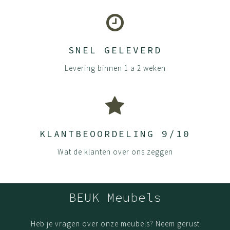
Montage:
Heel makkelijk te doen. De voet en gasveer in elkaar
SNEL GELEVERD
duwen en zitting erop zetten. Dan rustig in elkaar duwen
Levering binnen 1 a 2 weken
en het staat. Geen gereedschap nodig.
KLANTBEOORDELING 9/10
Wat de klanten over ons zeggen
BEUK Meubels
Heb je vragen over onze meubels? Neem gerust