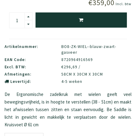
€359,00
Incl. btw
Artikelnummer:
BO8-ZK-WIEL--blauw-zwart-
gasveer
EAN Code:
8720964916569
Excl. BTW:
€296,69 /
Afmetingen:
58CM X 30CM X 30CM
Levertijd:
4-5 weken
De Ergonomische zadelkruk met wielen geeft veel
bewegingsvrijheid, is in hoogte te verstellen (38 - 51cm) en maakt
het afwisselen tussen zitten en staan eenvoudig. Be Saddle is
licht in gewicht en makkelijk te verplaatsen door de wielen.
Kruisvoet Ø 61 cm