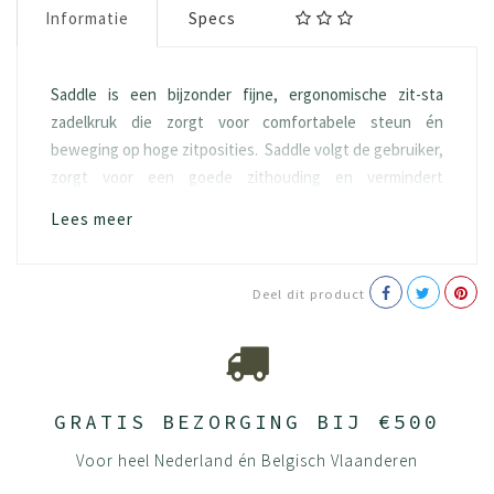
Informatie
Specs
Saddle is een bijzonder fijne, ergonomische zit-sta
zadelkruk die zorgt voor comfortabele steun én
beweging op hoge zitposities. Saddle volgt de gebruiker,
zorgt voor een goede zithouding en vermindert
rugklachten.
Lees meer
Productie-informatie
Polyester
Deel dit product
OEKO TEX
Basisuitvoering:
zitbereik 38-51 cm
5-teens van Ø 61 cm
GRATIS BEZORGING BIJ €500
wielen voor zachte ondergrond
Naadloos gestoffeerd
Voor heel Nederland én Belgisch Vlaanderen
zithoek- en hoogte instelling
(optioneel) de stoel in polyester uitvoering