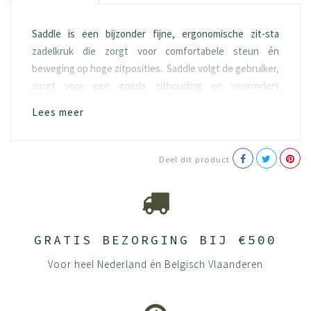
Saddle is een bijzonder fijne, ergonomische zit-sta
zadelkruk die zorgt voor comfortabele steun én
beweging op hoge zitposities. Saddle volgt de gebruiker,
zorgt voor een goede zithouding en vermindert
rugklachten.
Lees meer
Productie-informatie
Gemaakt van 100% Scheerwol.
Deel dit product
Wol gewonnen uit Nieuw Zeeland
0% afval naar stortplaats
Draagt bij LEED v3 (U.S. Green Building
Council)
Basisuitvoering:
GRATIS BEZORGING BIJ €500
zitbereik 38-51 cm
Voor heel Nederland én Belgisch Vlaanderen
5-teens van Ø 61 cm
wielen voor zachte ondergrond
Naadloos gestoffeerd