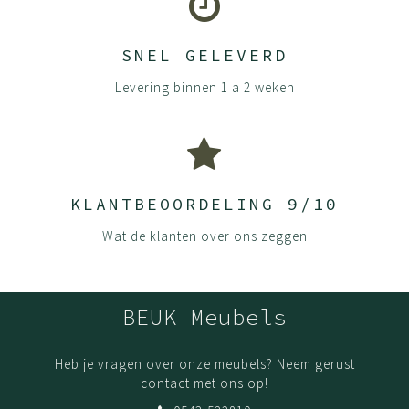
zithoek- en hoogte instelling
(optioneel) de stoel in polyester uitvoering
SNEL GELEVERD
Montage:
Levering binnen 1 a 2 weken
Heel makkelijk te doen. De voet en gasveer in elkaar
duwen en zitting erop zetten. Dan rustig in elkaar duwen
en het staat. Geen gereedschap nodig.
KLANTBEOORDELING 9/10
Wat de klanten over ons zeggen
BEUK Meubels
Heb je vragen over onze meubels? Neem gerust
contact met ons op!