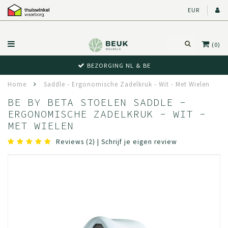
EUR
(0)
BEZORGING NL & BE
Home
Saddle - Ergonomische Zadelkruk - Wit - Met Wielen
BE BY BETA STOELEN SADDLE -
ERGONOMISCHE ZADELKRUK - WIT -
MET WIELEN
Reviews (2)
|
Schrijf je eigen review