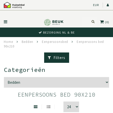
EUR
(0)
BEZORGING NL & BE
Home
Bedden
Eenpersoonsbed
Eenpersoons bed
90x210
Filters
Categorieën
EENPERSOONS BED 90X210