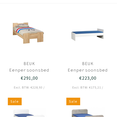
BEUK
BEUK
Eenpersoonsbed
Eenpersoonsbed
90x210 Nebraska
90x210 Wit -
€291,00
€223,00
Eiken - Wouw
Effen
Excl. BTW: €228,93 /
Excl. BTW: €175,21 /
Sale
Sale