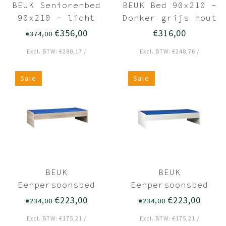
BEUK Seniorenbed
BEUK Bed 90x210 -
90x210 - licht
Donker grijs hout
grijs - Breda
- Storm
€356,00
€316,00
€374,00
Excl. BTW: €280,17 /
Excl. BTW: €248,76 /
Sale
Sale
BEUK
BEUK
Eenpersoonsbed
Eenpersoonsbed
90x210
90x210 Wit -
€223,00
€223,00
€234,00
€234,00
Donkergrijs hout
Budel
Excl. BTW: €175,21 /
Excl. BTW: €175,21 /
- Budel