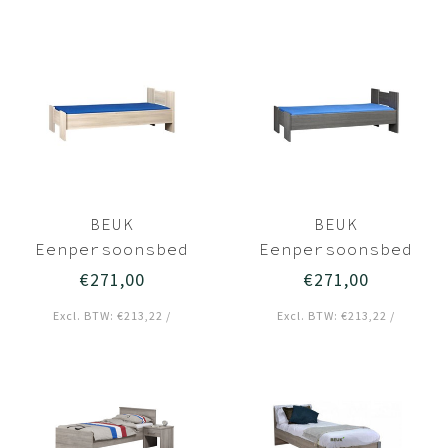
BEUK
BEUK
Eenpersoonsbed
Eenpersoonsbed
90x210 Licht hout
90x210 Zwart -
€271,00
€271,00
- Wouw
Wouw
Excl. BTW: €213,22 /
Excl. BTW: €213,22 /