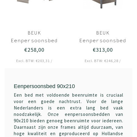
BEUK
BEUK
Eenpersoonsbed
Eenpersoonsbed
90x210
90x210
€258,00
€313,00
Donkergrijs hout
Donkergrijs hout
Excl. BTW: €203,31 /
Excl. BTW: €246,28 /
- Bavel
- Best
Eenpersoonsbed 90x210
Een bed met voldoende beenruimte is cruciaal
voor een goede nachtrust. Voor de lange
Nederlanders is een extra lang bed vaak
noodzakelijk. Onze eenpersoonsbedden van
90x210 bieden genoeg beenruimte voor iedereen.
Daarnaast zijn onze frames altijd duurzaam, van
hoge kwaliteit en geproduceerd op Hollandse