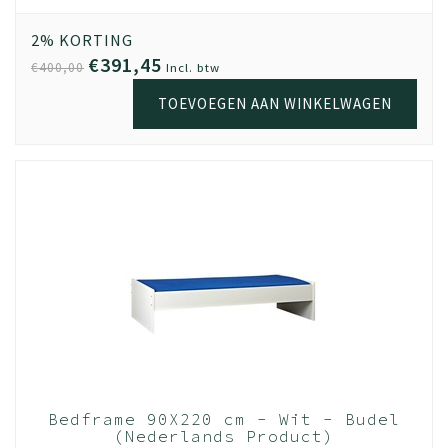
Beukenhout
Montage tip om jouw bed extra stevig te maken?
2% KORTING
Zoals je weet kan er veel druk komen op een bed. Je
€391,45
€400,00
Incl. btw
springt erop, je kinderen springen op je bed of je hebt
een romantische avond. Alles is mogelijk en je wilt dat je
TOEVOEGEN AAN WINKELWAGEN
bed extra stevig blijft. Hierdoor adviseren we altijd om je
lattenbodem (mits hij bij ons gekocht is en/of hij van hout
is), vastmaakt aan de ledikanthaken van het bed. Dit zijn
de metalen hoekjes in onze ledikantzijdes. Per
ledikantzijde zitten er drie vast. Dus dan kan je op 6
plekken je lattenbodem vastmaken. Hiermee maak je
jouw bed extra stevig en slaap, feest en geniet je met de
rust dat je bed heel blijft. Slaap lekker
Andere tip is, al staat hij duidelijk op de montage
tekening, is het goed monteren van de metalen
ledikanthaken in de zijdes van het bed. Vaak krijgen we
terug dat deze verkeerd om worden gemonteerd. Dus
Bedframe 90X220 cm - Wit - Budel
met de platte zijde aan de onderkant en niet aan de
(Nederlands Product)