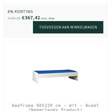
ep
cm
6% KORTING
€367,42
€389,95
Incl. btw
TOEVOEGEN AAN WINKELWAGEN
Bedframe 90X220 cm - Wit - Budel
(Nederlands Product)