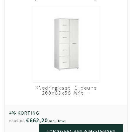
Kledingkast 1-deurs
200x83x58 Wit -
Budel
Wit
4% KORTING
€662,20
€685,00
Incl. btw
TOEVOEGEN AAN WINKELWAGEN