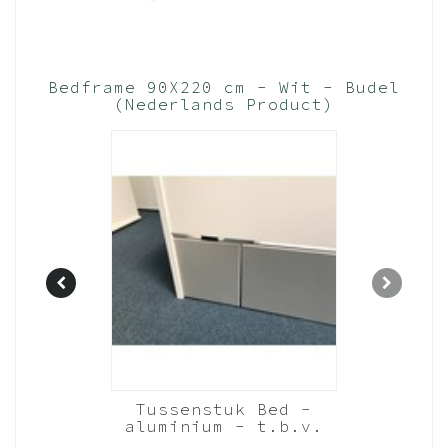
Bedframe 90X220 cm - Wit - Budel
(Nederlands Product)
Budel -
Tussenstuk Bed -
(98cm
aluminium - t.b.v.
 van 2 -
vulling laden - 220