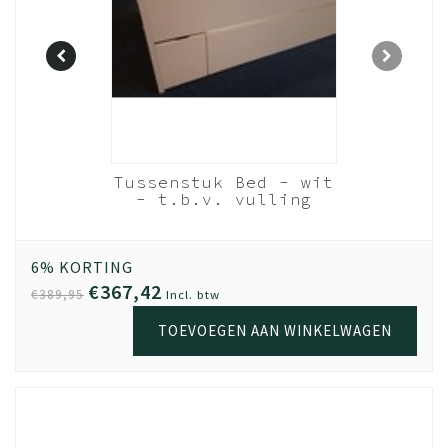
Budel -
Tussenstuk Bed - wit
reed) -
- t.b.v. vulling
- 83cm
laden - 220 cm
6% KORTING
€367,42
€389,95
Incl. btw
TOEVOEGEN AAN WINKELWAGEN