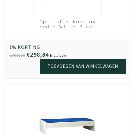
Opzetstuk kopstuk
bed - Wit - Budel
90cm breed
1% KORTING
€298,84
€301,00
Incl. btw
TOEVOEGEN AAN WINKELWAGEN