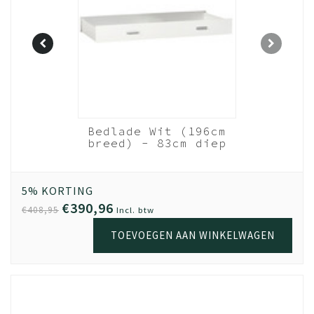
ed - wit
Bedlade Wit (196cm
ulling
breed) - 83cm diep
20 cm
5% KORTING
€390,96
€408,95
Incl. btw
TOEVOEGEN AAN WINKELWAGEN