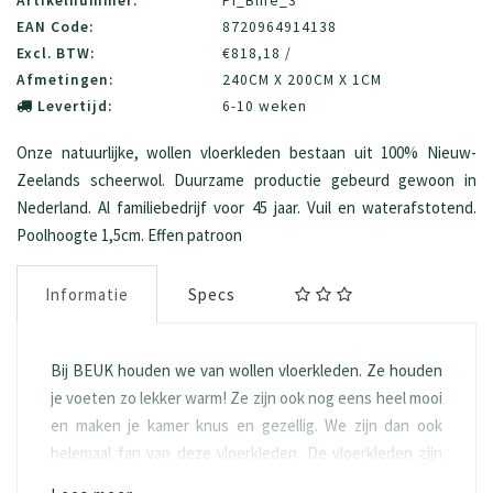
Artikelnummer:
PI_Blife_3
EAN Code:
8720964914138
Excl. BTW:
€818,18 /
Afmetingen:
240CM X 200CM X 1CM
Levertijd:
6-10 weken
Onze natuurlijke, wollen vloerkleden bestaan uit 100% Nieuw-
Zeelands scheerwol. Duurzame productie gebeurd gewoon in
Nederland. Al familiebedrijf voor 45 jaar. Vuil en waterafstotend.
Poolhoogte 1,5cm. Effen patroon
Informatie
Specs
Bij BEUK houden we van wollen vloerkleden. Ze houden
je voeten zo lekker warm! Ze zijn ook nog eens heel mooi
en maken je kamer knus en gezellig. We zijn dan ook
helemaal fan van deze vloerkleden. De vloerkleden zijn
samengesteld uit 100% zuiver Nieuw-Zeelands