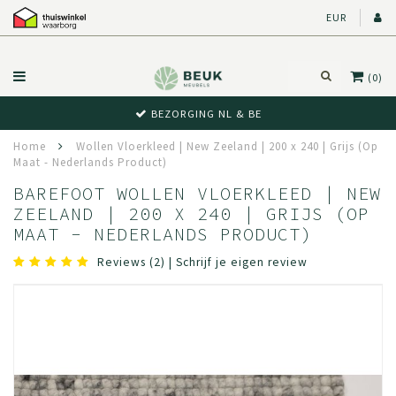
EUR
(0)
BEZORGING NL & BE
Home
Wollen Vloerkleed | New Zeeland | 200 x 240 | Grijs (Op
Maat - Nederlands Product)
BAREFOOT WOLLEN VLOERKLEED | NEW
ZEELAND | 200 X 240 | GRIJS (OP
MAAT - NEDERLANDS PRODUCT)
Reviews (2)
|
Schrijf je eigen review