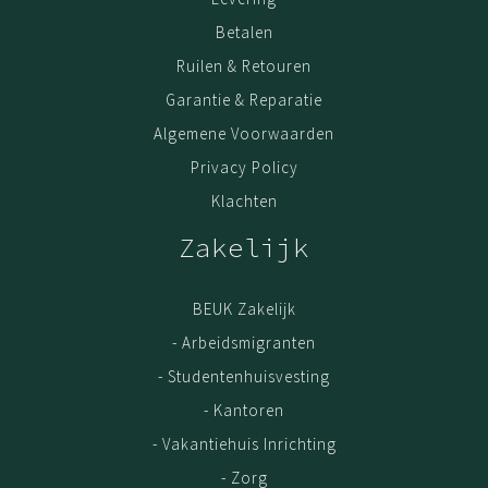
Onderhoud
Betalen
Om je wollen vloerkleed zo lang mogelijk mooi te houden
Ruilen & Retouren
zodat je er van kunt blijven genieten, is een goed
onderhoud erg belangrijk. Stofzuig het kleed daarom
Garantie & Reparatie
regelmatig met een ingeklapte borstel. Wekelijks én
Algemene Voorwaarden
meteen wanneer er zichtbaar vuil op ligt. Hang het bij
Privacy Policy
goed weer af en toe en half uurtje in de buitenlucht om
Klachten
het kleed te luchten. Om slijtage te voorkomen draai je
het vloerkleed regelmatig 180 graden. Verwijder simpele
Zakelijk
vlekken meteen door te deppen met water.
BEUK Zakelijk
- Arbeidsmigranten
- Studentenhuisvesting
- Kantoren
- Vakantiehuis Inrichting
- Zorg