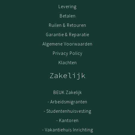
kwaliteit.
Levering
Onderhoud
Betalen
Om je wollen vloerkleed zo lang mogelijk mooi te houden
Ruilen & Retouren
zodat je er van kunt blijven genieten, is een goed
onderhoud erg belangrijk. Stofzuig het kleed daarom
Garantie & Reparatie
regelmatig met een ingeklapte borstel. Wekelijks én
Algemene Voorwaarden
meteen wanneer er zichtbaar vuil op ligt. Hang het bij
Privacy Policy
goed weer af en toe en half uurtje in de buitenlucht om
Klachten
het kleed te luchten. Om slijtage te voorkomen draai je
het vloerkleed regelmatig 180 graden. Verwijder simpele
Zakelijk
vlekken meteen door te deppen met water.
BEUK Zakelijk
- Arbeidsmigranten
- Studentenhuisvesting
- Kantoren
- Vakantiehuis Inrichting