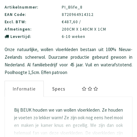
Artikelnummer:
PI_Blife_8
EAN Code:
8720964914312
Excl. BTW:
€487,60 /
Afmetingen:
200CM X 140CM X 1CM
Levertijd:
6-10 weken
Onze natuurlijke, wollen vloerkleden bestaan uit 100% Nieuw-
Zeelands scheerwol. Duurzame productie gebeurd gewoon in
Nederland. Al familiebedrijf voor 45 jaar. Vuil en waterafstotend.
Poolhoogte 1,5cm. Effen patroon
Informatie
Specs
Bij BEUK houden we van wollen vloerkleden. Ze houden
je voeten zo lekker warm! Ze zijn ook nog eens heel mooi
en maken je kamer knus en gezellig. We zijn dan ook
helemaal fan van deze vloerkleden. De vloerkleden zijn