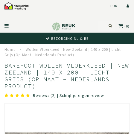
EUR
(0)
BEZORGING NL & BE
Home
Wollen Vloerkleed | New Zeeland | 140 x 200 | Licht
Grijs (Op Maat - Nederlands Product)
BAREFOOT WOLLEN VLOERKLEED | NEW
ZEELAND | 140 X 200 | LICHT
GRIJS (OP MAAT - NEDERLANDS
PRODUCT)
Reviews (2)
|
Schrijf je eigen review