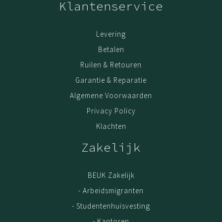
Klantenservice
stof en 10 jaar nalevergarantie
Zithoogte
Levering
415-545
Rughoogte
380
Betalen
Rugbreedte
440
Hoekverstelling
Ruilen & Retouren
15 °
Zitdiepte
445
Garantie & Reparatie
Zittingdiepte
450
Zittingbreedte
Algemene Voorwaarden
440
Hoogte elleboogsteun
252
Privacy Policy
Breedte tussen
505
elleboogsteun
Klachten
195
Lengte elleboogsteun
620
Diameter kruisvoet
Zakelijk
BEUK Zakelijk
- Arbeidsmigranten
- Studentenhuisvesting
- Kantoren