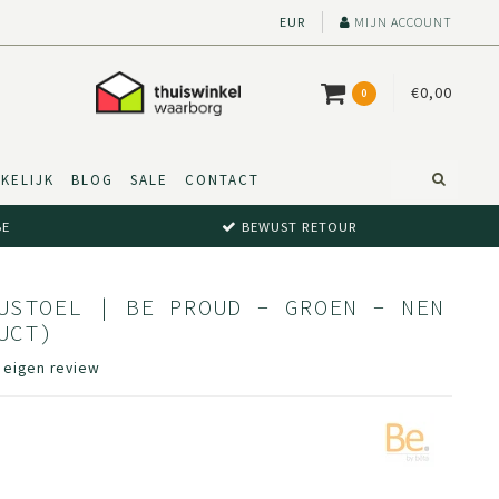
EUR
MIJN ACCOUNT
€0,00
0
KELIJK
BLOG
SALE
CONTACT
BE
BEWUST RETOUR
USTOEL | BE PROUD - GROEN - NEN
UCT)
e eigen review