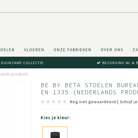
TOELEN
VLOEREN
ONZE FABRIEKEN
OVER ONS
ZA
DUURZAME COLLECTIE
BEZORGING NL & 
lands product)
BE BY BETA STOELEN BUREA
EN 1335 (NEDERLANDS PROD
Nog niet gewaardeerd
|
Schrijf j
Kies je kleur: