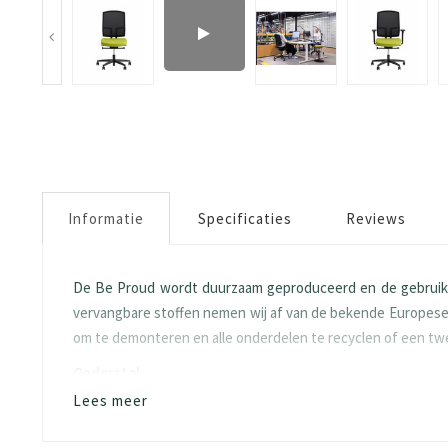
Informatie
Specificaties
Reviews
De Be Proud wordt duurzaam geproduceerd en de gebruikte
vervangbare stoffen nemen wij af van de bekende Europese m
om te demonteren en alle onderdelen te recyclen of een t
Onderstel:
Lees meer
Wielen volgens de EN-DIN-12529 norm.
Kunststof voetenkruis volgens de ANSI/BIFMA 
Zithoogteverstelling van 40-53 cm d.m.v. EN-D