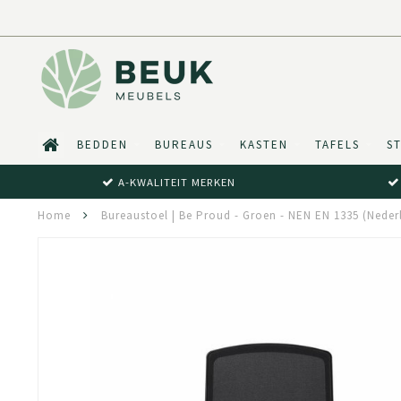
BEDDEN
BUREAUS
KASTEN
TAFELS
S
A-KWALITEIT MERKEN
Home
Bureaustoel | Be Proud - Groen - NEN EN 1335 (Neder