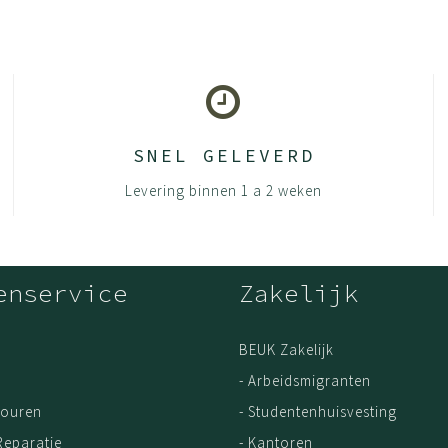
 instelling
SNEL GELEVERD
Levering binnen 1 a 2 weken
enservice
Zakelijk
er en een zacht pur opdek. (NEN -1335)
er en een zacht pur opdek. (NEN -1335)
BEUK Zakelijk
- Arbeidsmigranten
are lendensteun.
touren
- Studentenhuisvesting
Reparatie
- Kantoren