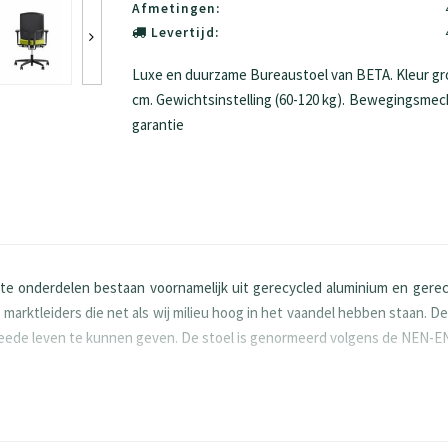
Afmetingen:
Levertijd:
Luxe en duurzame Bureaustoel van BETA. Kleur groe
cm. Gewichtsinstelling (60-120 kg). Bewegingsmecha
garantie
 onderdelen bestaan voornamelijk uit gerecycled aluminium en gerec
arktleiders die net als wij milieu hoog in het vaandel hebben staan. 
weede leven te kunnen geven. De stoel is genormeerd volgens de NEN-E
X5.1 no.8 norm.
IN-4551 geteste veilige gasveer.