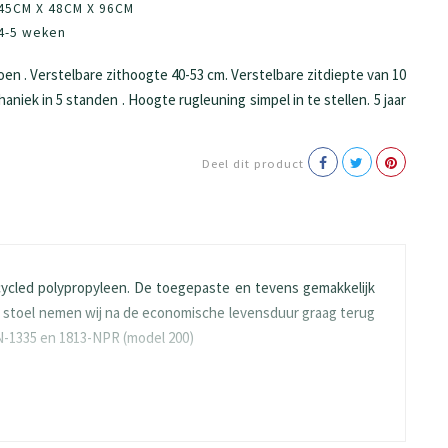
45CM X 48CM X 96CM
4-5 weken
n . Verstelbare zithoogte 40-53 cm. Verstelbare zitdiepte van 10
niek in 5 standen . Hoogte rugleuning simpel in te stellen. 5 jaar
Deel dit product
ycled polypropyleen. De toegepaste en tevens gemakkelijk
De stoel nemen wij na de economische levensduur graag terug
N-1335 en 1813-NPR (model 200)