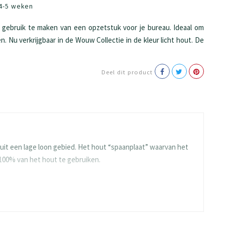
4-5 weken
gebruik te maken van een opzetstuk voor je bureau. Ideaal om
. Nu verkrijgbaar in de Wouw Collectie in de kleur licht hout. De
Deel dit product
it een lage loon gebied. Het hout “spaanplaat” waarvan het
 100% van het hout te gebruiken.
e en blijven ze langdurig mooi. Gelukkig heeft BEUK al veel
ies meegaan.
n de toplaag ontstaat er een rustig en strak oppervlak. De