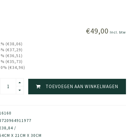
€49,00
Incl. btw
2% (€38,06)
4% (€37,29)
6% (€36,51)
8% (€35,73)
10% (€34,96)
TOEVOEGEN AAN WINKELWAGEN
16160
8720964911977
€38,84 /
64CM X 21CM X 30CM