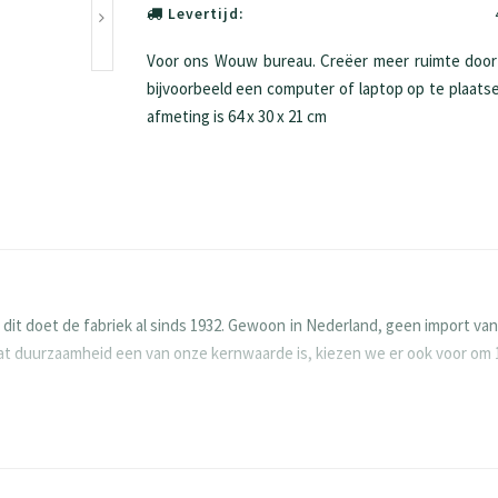
Levertijd:
Voor ons Wouw bureau. Creëer meer ruimte door 
bijvoorbeeld een computer of laptop op te plaatsen
afmeting is 64 x 30 x 21 cm
 doet de fabriek al sinds 1932. Gewoon in Nederland, geen import vanu
rdat duurzaamheid een van onze kernwaarde is, kiezen we er ook voor om
 Houten meubels vragen om aandacht en goede zorg. Zo gaan ze langer me
aan immers voor duurzaamheid en willen dat jouw meubels nog generat
 en naaldhout. Door de grove spaantjes in de kern en fijne spaantjes i