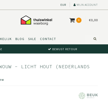
EUR
MIJN ACCOUNT
€0,00
0
KELIJK
BLOG
SALE
CONTACT
BE
BEWUST RETOUR
WOUW - LICHT HOUT (NEDERLANDS
iew