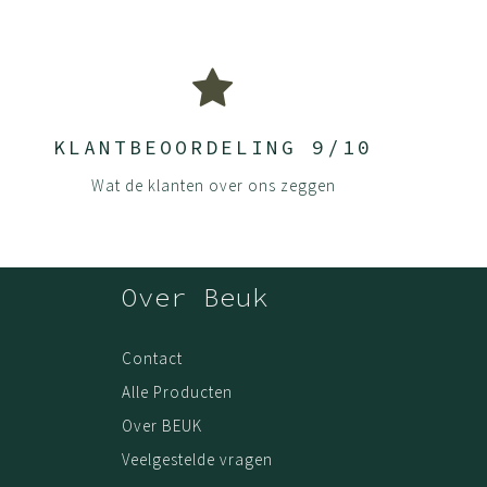
t. De platen worden afgewerkt met hoge kwaliteit melamine
t beïnvloeden.
iken, waar anderen vaak maar 0.2mm gebruiken.
ls volgens onze handleidingen. Dit zorgt ervoor dat jouw
KLANTBEOORDELING 9/10
Wat de klanten over ons zeggen
stip langskomen wanneer het beter schikt.
Over Beuk
a stevig spaanplaat en volledige melamine coating, kun je met
Contact
n aankoop online. Als bewijs van aankoop is de oorspronkelijke
Alle Producten
Over BEUK
Veelgestelde vragen