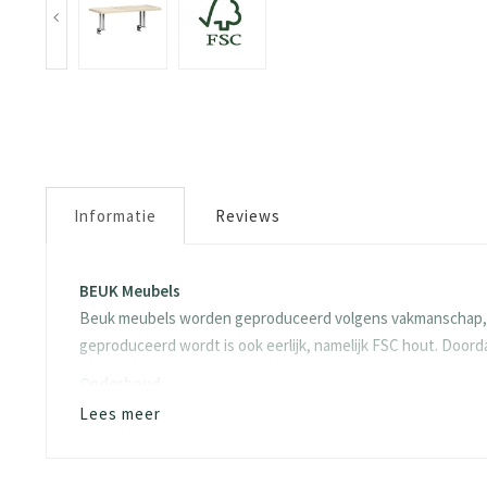
Informatie
Reviews
BEUK Meubels
Beuk meubels worden geproduceerd volgens vakmanschap, dit
geproduceerd wordt is ook eerlijk, namelijk FSC hout. Doo
Onderhoud
Wat kan jij doen om je product zo goed mogelijk te houden?
Lees meer
aandacht geschonken aan het behoud van je meubels. We st
Al onze panelen bestaan uit spaanplaten gemaakt van loof-