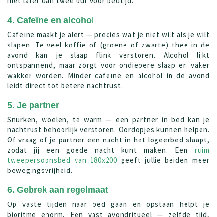
niet later dan twee uur voor bedtijd.
4. Cafeïne en alcohol
Cafeïne maakt je alert — precies wat je niet wilt als je wilt
slapen. Te veel koffie of (groene of zwarte) thee in de
avond kan je slaap flink verstoren. Alcohol lijkt
ontspannend, maar zorgt voor ondiepere slaap en vaker
wakker worden. Minder cafeïne en alcohol in de avond
leidt direct tot betere nachtrust.
5. Je partner
Snurken, woelen, te warm — een partner in bed kan je
nachtrust behoorlijk verstoren. Oordopjes kunnen helpen.
Of vraag of je partner een nacht in het logeerbed slaapt,
zodat jij een goede nacht kunt maken. Een
ruim
tweepersoonsbed van 180x200
geeft jullie beiden meer
bewegingsvrijheid.
6. Gebrek aan regelmaat
Op vaste tijden naar bed gaan en opstaan helpt je
bioritme enorm. Een vast avondritueel — zelfde tijd,