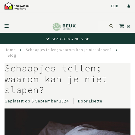
EUR
(0)
BEZORGING NL & BE
Home
Schaapjes tellen; waarom kan je niet slapen?
Blog
Schaapjes tellen;
waarom kan je niet
slapen?
Geplaatst op
5 September 2024
Door Lisette