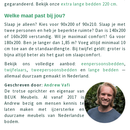
gegarandeerd. Bekijk onze
extra lange bedden 220 cm
.
Welke maat past bij jou?
Slaap je alleen? Kies voor 90x200 of 90x210. Slaap je met
twee personen en heb je beperkte ruimte? Dan is 140x200
of 160x200 verstandig. Wil je maximaal comfort? Ga voor
180x200. Ben je langer dan 1,85 m? Voeg altijd minimaal 10
cm toe aan de standaardlengte. Bij twijfel geldt: groter is
bijna altijd beter als het gaat om slaapcomfort.
Bekijk ons volledige aanbod:
eenpersoonsbedden
,
twijfelaars
,
tweepersoonsbedden
en
lange bedden
—
allemaal duurzaam gemaakt in Nederland.
Geschreven door:
Andrew Vafi
De trotse oprichter en eigenaar van
BEUK Meubels. Al vanaf 2017 is
Andrew bezig om mensen kennis te
laten maken met ijzersterke en
duurzame meubels van Nederlandse
bodem.