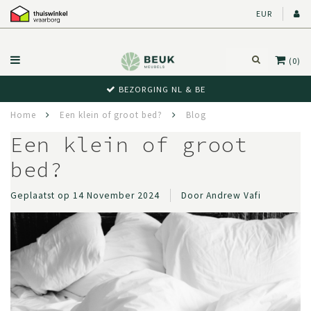
EUR
(0)
BEZORGING NL & BE
Home
Een klein of groot bed?
Blog
Een klein of groot
bed?
Geplaatst op
14 November 2024
Door Andrew Vafi