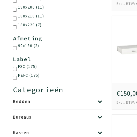
Excl. BTW: 
180x200
(11)
180x210
(11)
180x220
(7)
Afmeting
90x190
(2)
Label
FSC
(175)
PEFC
(175)
Categorieën
€150,0
Bedden
Excl. BTW: 
Bureaus
Kasten