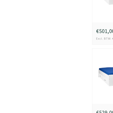
€501,0
Excl. BTW: 
€529,0