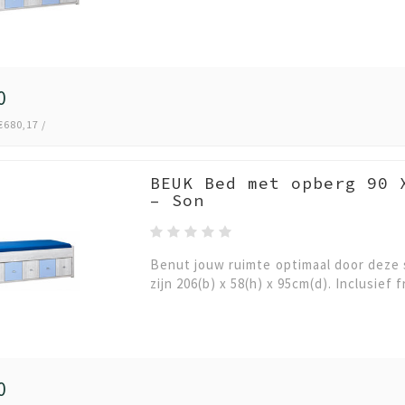
0
€680,17 /
BEUK Bed met opberg 90 
– Son
Benut jouw ruimte optimaal door deze
zijn 206(b) x 58(h) x 95cm(d). Inclusief
0