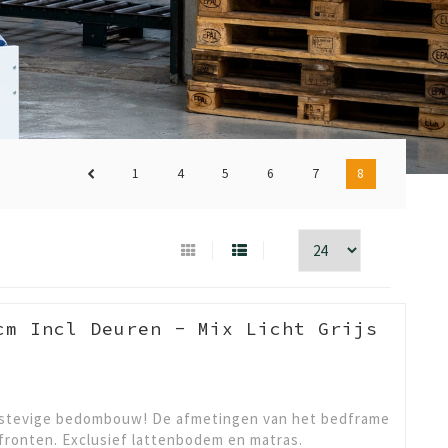
1
4
5
6
7
8
cm Incl Deuren - Mix Licht Grijs
 stevige bedombouw! De afmetingen van het bedframe
ef fronten. Exclusief lattenbodem en matras.