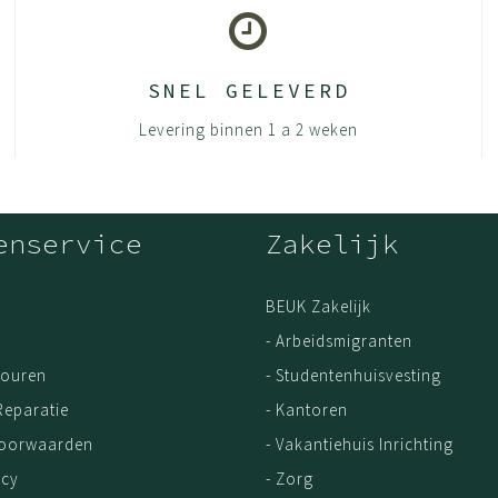
SNEL GELEVERD
Levering binnen 1 a 2 weken
enservice
Zakelijk
BEUK Zakelijk
- Arbeidsmigranten
touren
- Studentenhuisvesting
Reparatie
- Kantoren
Voorwaarden
- Vakantiehuis Inrichting
icy
- Zorg