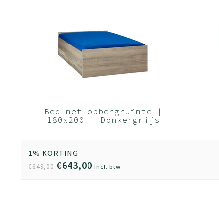
Bed met opbergruimte |
180x200 | Donkergrijs
Hout | Inclusief
donkergrijze houten
bedlade (Nederlands
1% KORTING
Product)
€643,00
€649,00
Incl. btw