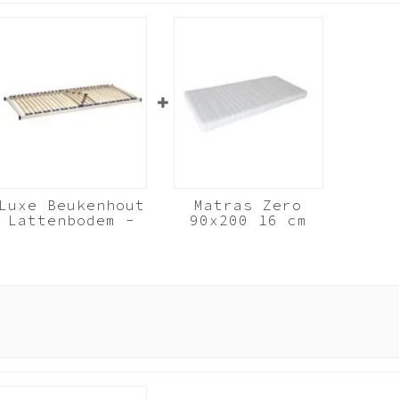
Luxe Beukenhout
Matras Zero
Lattenbodem -
90x200 16 cm
90x200 cm 28
koudschuim HR40
lats
Beukenhout
Wit