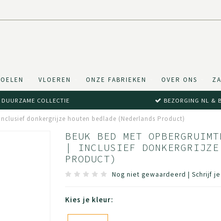
TOELEN
VLOEREN
ONZE FABRIEKEN
OVER ONS
ZA
DUURZAME COLLECTIE
BEZORGING NL & 
 Inclusief donkergrijze houten bedlade (Nederlands Product)
BEUK BED MET OPBERGRUIMT
| INCLUSIEF DONKERGRIJZE
PRODUCT)
Nog niet gewaardeerd
|
Schrijf j
Kies je kleur: