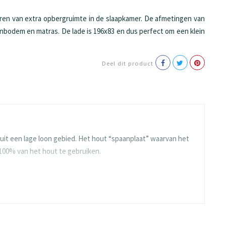
eren van extra opbergruimte in de slaapkamer. De afmetingen van
enbodem en matras. De lade is 196x83 en dus perfect om een klein
Deel dit product
it een lage loon gebied. Het hout “spaanplaat” waarvan het
 100% van het hout te gebruiken.
e en blijven ze langdurig mooi. Gelukkig heeft BEUK al veel
ies meegaan.
n de toplaag ontstaat er een rustig en strak oppervlak. De
t. De platen worden afgewerkt met hoge kwaliteit melamine