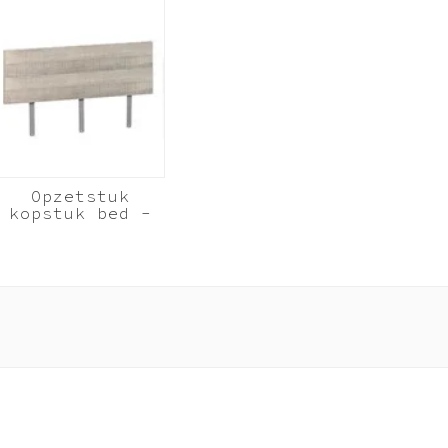
Opzetstuk
kopstuk bed -
Donker Grijs
hout
180cm
breed