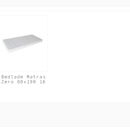
ubel bij levering direct wordt gemonteerd. Of dat we op een later tijd
 en zet het op een andere plek weer in elkaar. Door het gebruik van extr
De garantie op Beuk Meubels is 3 (drie) jaar. Geldig vanaf het moment va
Bedlade Matras
Zero 80x190 16
cm koudschuim
HR40
Wit
e