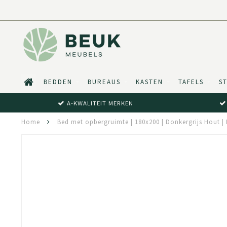
BEDDEN
BUREAUS
KASTEN
TAFELS
S
A-KWALITEIT MERKEN
Home
Bed met opbergruimte | 180x200 | Donkergrijs Hout |