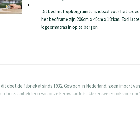
Dit bed met opbergruimte is ideaal voor het cree
het bedframe zijn 206cm x 48cm x 184cm. Excl latt
logeermatras in op te bergen.
 doet de fabriek al sinds 1932. Gewoon in Nederland, geen import vanu
rdat duurzaamheid een van onze kernwaarde is, kiezen we er ook voor om
 Houten meubels vragen om aandacht en goede zorg. Zo gaan ze langer me
aan immers voor duurzaamheid en willen dat jouw meubels nog generat
 en naaldhout. Door de grove spaantjes in de kern en fijne spaantjes i
oor er een dikke plaat ontstaat die steeds verder wordt samengepers