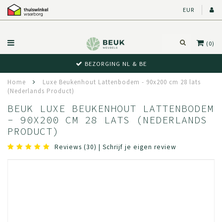
EUR
(0)
BEZORGING NL & BE
Home
Luxe Beukenhout Lattenbodem - 90x200 cm 28 lats
(Nederlands Product)
BEUK LUXE BEUKENHOUT LATTENBODEM
- 90X200 CM 28 LATS (NEDERLANDS
PRODUCT)
Reviews (30)
|
Schrijf je eigen review