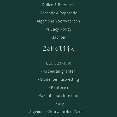
Levering
Ruilen & Retouren
Bestel vandaag en wij leveren binnen 1 a 2 weken, als
Garantie & Reparatie
jouw meubel op voorraad is.
Algemene Voorwaarden
Montage
Privacy Policy
Voor een meerprijs zorgen onze monteurs ervoor dat
Klachten
jouw meubel bij levering direct wordt gemonteerd. Of
dat we op een later tijdstip langskomen wanneer het
Zakelijk
beter schikt.
Garantie
BEUK Zakelijk
Kwaliteit is belangrijk. Haal jouw meubel gerust uit elkaar,
- Arbeidsmigranten
en zet het op een andere plek weer in elkaar. Door het
- Studentenhuisvesting
gebruik van extra stevig spaanplaat en volledige
melamine coating, kun je met een gerust hart 5x de
- Kantoren
meubel verhuizen; de kwaliteit blijft. De garantie op Beuk
- Vakantiehuis Inrichting
Meubels is 3 (drie) jaar. Geldig vanaf het moment van
- Zorg
aankoop online. Als bewijs van aankoop is de
Algemene Voorwaarden Zakelijk
oorspronkelijke factuur/aankoopnota vereist.