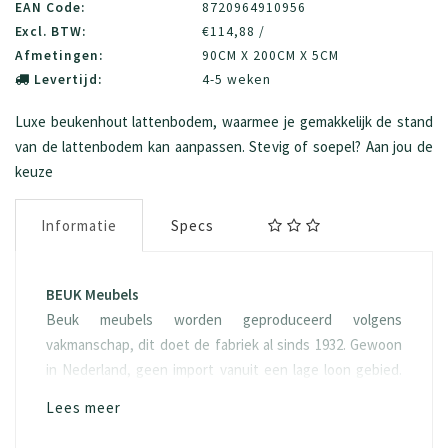
EAN Code:
8720964910956
Excl. BTW:
€114,88 /
Afmetingen:
90CM X 200CM X 5CM
Levertijd:
4-5 weken
Luxe beukenhout lattenbodem, waarmee je gemakkelijk de stand
van de lattenbodem kan aanpassen. Stevig of soepel? Aan jou de
keuze
Informatie
Specs
BEUK Meubels
Beuk meubels worden geproduceerd volgens
vakmanschap, dit doet de fabriek al sinds 1932. Gewoon
in Nederland, geen import vanuit een lage loon gebied.
De lattenbodem bestaat uit beukenhout.
Lees meer
Onderhoud