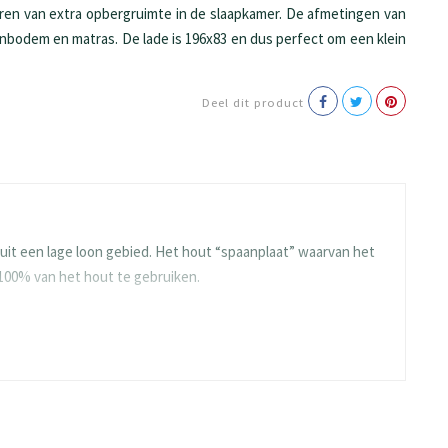
eren van extra opbergruimte in de slaapkamer. De afmetingen van
enbodem en matras. De lade is 196x83 en dus perfect om een klein
Deel dit product
it een lage loon gebied. Het hout “spaanplaat” waarvan het
 100% van het hout te gebruiken.
e en blijven ze langdurig mooi. Gelukkig heeft BEUK al veel
ies meegaan.
n de toplaag ontstaat er een rustig en strak oppervlak. De
t. De platen worden afgewerkt met hoge kwaliteit melamine
t beïnvloeden.