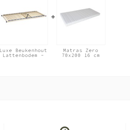
Luxe Beukenhout
Matras Zero
Lattenbodem -
70x200 16 cm
70x200 cm 28
koudschuim HR40
lats
Beukenhout
Wit