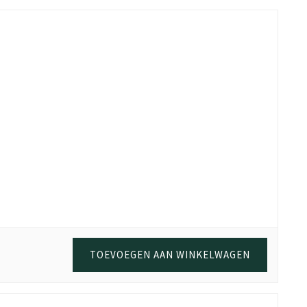
a stevig spaanplaat en volledige melamine coating, kun je met
n aankoop online. Als bewijs van aankoop is de oorspronkelijke
TOEVOEGEN AAN WINKELWAGEN