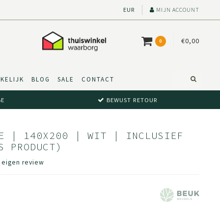
EUR
MIJN ACCOUNT
€0,00
0
KELIJK
BLOG
SALE
CONTACT
BE
BEWUST RETOUR
E | 140X200 | WIT | INCLUSIEF
S PRODUCT)
e eigen review