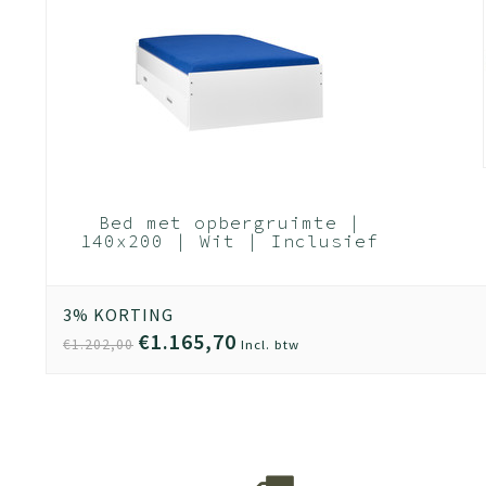
Bed met opbergruimte |
140x200 | Wit | Inclusief
witte bedlade (Nederlands
Product)
3% KORTING
€1.165,70
€1.202,00
Incl. btw