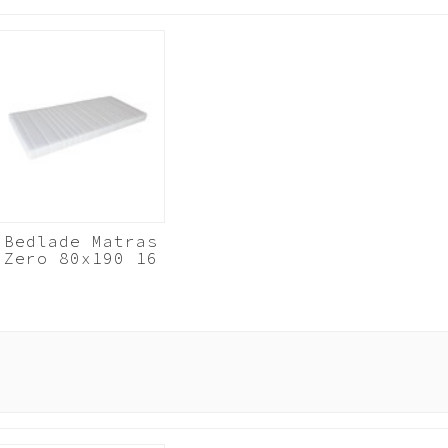
 en zet het op een andere plek weer in elkaar. Door het gebruik van extr
De garantie op Beuk Meubels is 3 (drie) jaar. Geldig vanaf het moment va
Bedlade Matras
Zero 80x190 16
cm koudschuim
HR40
Wit
e