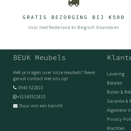
GRATIS BEZORGING BIJ €500
Voor heel Nederland én Belgisch Vlaanderen
BEUK Meubels
Klant
Heb je vragen over onze meubels? Neem
Levering
gerust contact met ons op!
Betalen
0543-522810
Ruilen & Re
+31543522810
Garantie & 
Stuur ons een bericht
Algemene 
Privacy Pol
Klachten