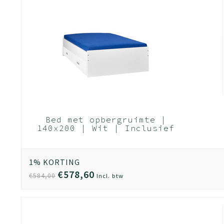
Bed met opbergruimte |
140x200 | Wit | Inclusief
witte bedlade (Nederlands
Product)
1% KORTING
€578,60
€584,00
Incl. btw