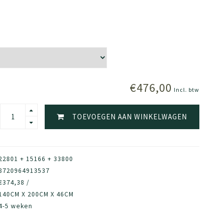
€476,00
Incl. btw
TOEVOEGEN AAN WINKELWAGEN
22801 + 15166 + 33800
8720964913537
€374,38 /
140CM X 200CM X 46CM
4-5 weken