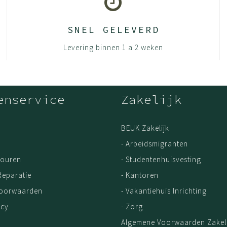
SNEL GELEVERD
Levering binnen 1 a 2 weken
enservice
Zakelijk
BEUK Zakelijk
- Arbeidsmigranten
touren
- Studentenhuisvesting
Reparatie
- Kantoren
Voorwaarden
- Vakantiehuis Inrichting
icy
- Zorg
Algemene Voorwaarden Zakeli