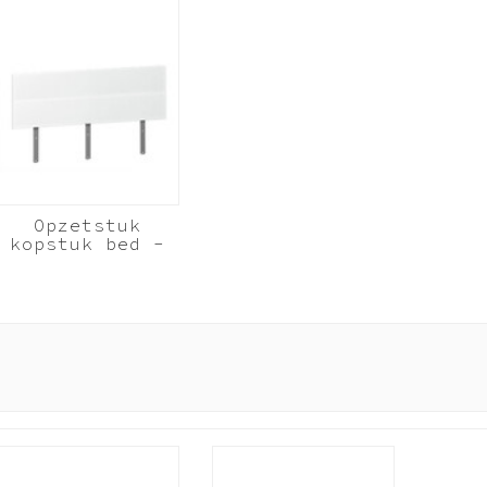
Opzetstuk
kopstuk bed -
Wit - Budel
140cm breed