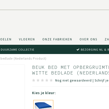
TOELEN
VLOEREN
ONZE FABRIEKEN
OVER ONS
ZA
DUURZAME COLLECTIE
BEZORGING NL & 
te bedlade (Nederlands Product)
BEUK BED MET OPBERGRUIMT
WITTE BEDLADE (NEDERLAND
Nog niet gewaardeerd
|
Schrijf j
Kies je kleur: