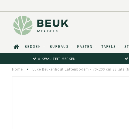
BEDDEN
BUREAUS
KASTEN
TAFELS
S
A-KWALITEIT MERKEN
Home
Luxe Beukenhout Lattenbodem - 70x200 cm 28 lats (