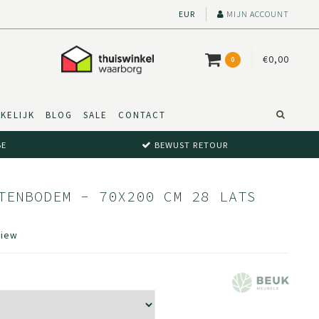
EUR
MIJN ACCOUNT
€0,00
0
KELIJK
BLOG
SALE
CONTACT
BE
BEWUST RETOUR
TENBODEM - 70X200 CM 28 LATS
view