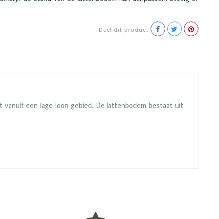
Deel dit product
 vanuit een lage loon gebied. De lattenbodem bestaat uit
e en blijven ze langdurig mooi. Gelukkig heeft BEUK al veel
ies meegaan.
ls volgens onze handleidingen. Dit zorgt ervoor dat jouw