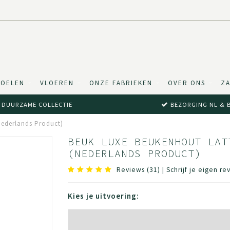
TOELEN
VLOEREN
ONZE FABRIEKEN
OVER ONS
ZA
DUURZAME COLLECTIE
BEZORGING NL & 
Nederlands Product)
BEUK LUXE BEUKENHOUT LAT
(NEDERLANDS PRODUCT)
Reviews (31)
|
Schrijf je eigen re
Kies je uitvoering: