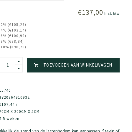
€137,00
Incl. btw
 2% (€105,29)
 4% (€103,14)
 6% (€100,99)
 8% (€98,84)
 10% (€96,70)
TOEVOEGEN AAN WINKELWAGEN
15740
8720964910932
€107,44 /
70CM X 200CM X 5CM
4-5 weken
kelijk de stand van de lattenbodem kan aanpassen. Stevig of