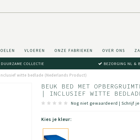
TOELEN
VLOEREN
ONZE FABRIEKEN
OVER ONS
ZA
DUURZAME COLLECTIE
BEZORGING NL & 
Inclusief witte bedlade (Nederlands Product)
BEUK BED MET OPBERGRUIMT
| INCLUSIEF WITTE BEDLAD
Nog niet gewaardeerd
|
Schrijf j
Kies je kleur: