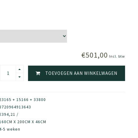
€501,00
Incl. btw
TOEVOEGEN AAN WINKELWAGEN
23165 + 15166 + 33800
8720964913643
€394,21 /
160CM X 200CM X 46CM
4-5 weken