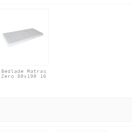
 en zet het op een andere plek weer in elkaar. Door het gebruik van extr
De garantie op Beuk Meubels is 3 (drie) jaar. Geldig vanaf het moment va
Bedlade Matras
Zero 80x190 16
cm koudschuim
HR40
Wit
e