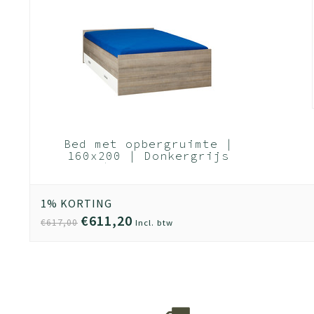
Bed met opbergruimte |
160x200 | Donkergrijs
Hout | Inclusief witte
bedlade (Nederlands
Product)
1% KORTING
€611,20
€617,00
Incl. btw