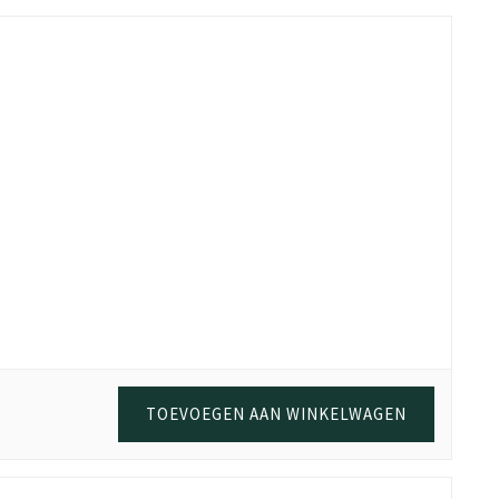
a stevig spaanplaat en volledige melamine coating, kun je met
n aankoop online. Als bewijs van aankoop is de oorspronkelijke
TOEVOEGEN AAN WINKELWAGEN