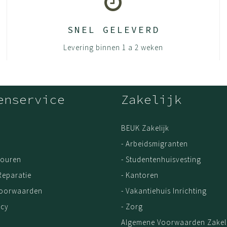
SNEL GELEVERD
Levering binnen 1 a 2 weken
enservice
Zakelijk
BEUK Zakelijk
- Arbeidsmigranten
touren
- Studentenhuisvesting
Reparatie
- Kantoren
Voorwaarden
- Vakantiehuis Inrichting
icy
- Zorg
Algemene Voorwaarden Zakeli