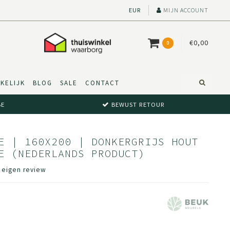
EUR
MIJN ACCOUNT
€0,00
0
KELIJK
BLOG
SALE
CONTACT
BE
BEWUST RETOUR
E | 160X200 | DONKERGRIJS HOUT
E (NEDERLANDS PRODUCT)
e eigen review