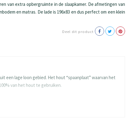
eren van extra opbergruimte in de slaapkamer. De afmetingen van
enbodem en matras. De lade is 196x83 en dus perfect om een klein
Deel dit product
it een lage loon gebied. Het hout “spaanplaat” waarvan het
 100% van het hout te gebruiken.
e en blijven ze langdurig mooi. Gelukkig heeft BEUK al veel
ies meegaan.
n de toplaag ontstaat er een rustig en strak oppervlak. De
t. De platen worden afgewerkt met hoge kwaliteit melamine
t beïnvloeden.