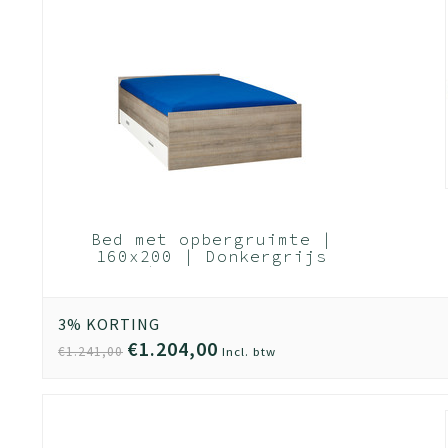
Bed met opbergruimte |
160x200 | Donkergrijs
Hout | Inclusief witte
bedlade (Nederlands
Product)
3% KORTING
€1.204,00
€1.241,00
Incl. btw