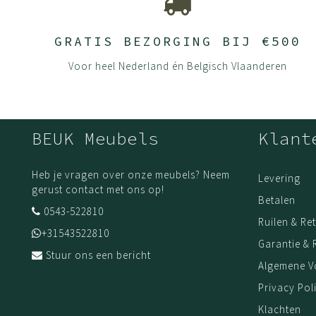
GRATIS BEZORGING BIJ €500
Voor heel Nederland én Belgisch Vlaanderen
BEUK Meubels
Klant
Heb je vragen over onze meubels? Neem
Levering
gerust contact met ons op!
Betalen
0543-522810
Ruilen & Re
+31543522810
Garantie & 
Stuur ons een bericht
Algemene 
Privacy Pol
Klachten