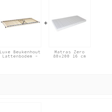
Luxe Beukenhout
Matras Zero
Lattenbodem -
80x200 16 cm
80x200 cm 28
koudschuim HR40
lats
Beukenhout
Wit