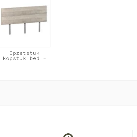
Opzetstuk
kopstuk bed -
Donker Grijs
hout
160cm
breed