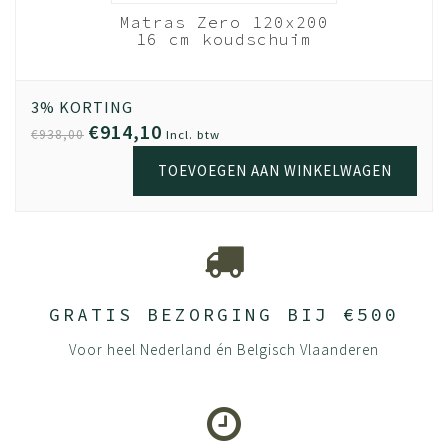
nhout
Matras Zero 120x200
em -
16 cm koudschuim
28 lats
HR40
Wit
out
3% KORTING
€914,10
€938,00
Incl. btw
TOEVOEGEN AAN WINKELWAGEN
GRATIS BEZORGING BIJ €500
Voor heel Nederland én Belgisch Vlaanderen