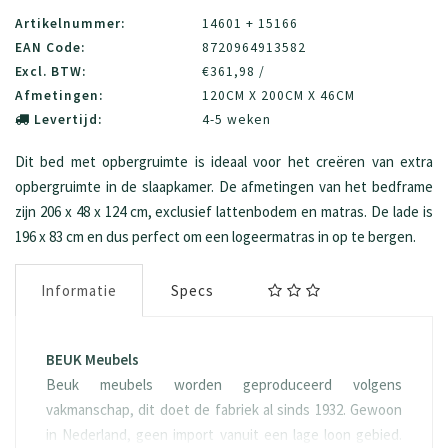
Artikelnummer:
14601 + 15166
EAN Code:
8720964913582
Excl. BTW:
€361,98 /
Afmetingen:
120CM X 200CM X 46CM
Levertijd:
4-5 weken
Dit bed met opbergruimte is ideaal voor het creëren van extra
opbergruimte in de slaapkamer. De afmetingen van het bedframe
zijn 206 x 48 x 124 cm, exclusief lattenbodem en matras. De lade is
196 x 83 cm en dus perfect om een logeermatras in op te bergen.
Informatie
Specs
BEUK Meubels
Beuk meubels worden geproduceerd volgens
vakmanschap, dit doet de fabriek al sinds 1932. Gewoon
in Nederland, geen import vanuit een lage loon gebied.