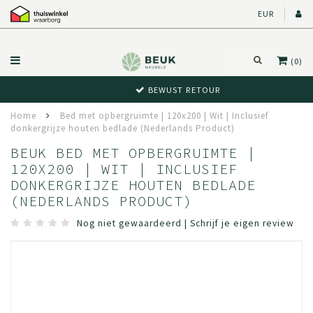
EUR
(0)
BEWUST RETOUR
Home
Bed met opbergruimte | 120x200 | Wit | Inclusief
donkergrijze houten bedlade (Nederlands Product)
BEUK BED MET OPBERGRUIMTE |
120X200 | WIT | INCLUSIEF
DONKERGRIJZE HOUTEN BEDLADE
(NEDERLANDS PRODUCT)
Nog niet gewaardeerd
|
Schrijf je eigen review