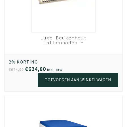
Luxe Beukenhout
Lattenbodem -
120x200 cm 28 lats
Beukenhout
2% KORTING
€634,80
€644,00
Incl. btw
TOEVOEGEN AAN WINKELWAGEN