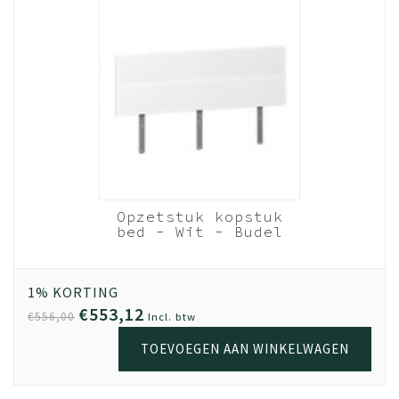
verkeerd wordt verdeeld. Hierdoor kan er snel een haak
afbreken. Let dus hier goed op!
Levering
Bestel vandaag en wij leveren binnen 1 a 2 weken, als
jouw meubel op voorraad is.
Montage
Voor een meerprijs zorgen onze monteurs ervoor dat
jouw meubel bij levering direct wordt gemonteerd. Of
dat we op een later tijdstip langskomen wanneer het
Opzetstuk kopstuk
beter schikt.
bed - Wit - Budel
120cm breed
Garantie
Kwaliteit is belangrijk. Haal jouw meubel gerust uit elkaar,
1% KORTING
en zet het op een andere plek weer in elkaar. Door het
€553,12
€556,00
Incl. btw
gebruik van extra stevig spaanplaat en volledige
TOEVOEGEN AAN WINKELWAGEN
melamine coating, kun je met een gerust hart 5x de
meubel verhuizen; de kwaliteit blijft. De garantie op Beuk
Meubels is 3 (drie) jaar. Geldig vanaf het moment van