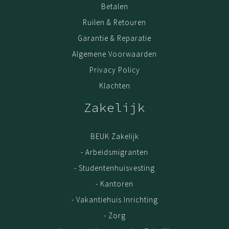
Betalen
Bed met opbergruimte
Kinderbed met opbergruimte
Ruilen & Retouren
1 persoonsbed met
Garantie & Reparatie
opbergruimte
Twijfelaar Bed 120x200 met
Algemene Voorwaarden
opbergruimte
Privacy Policy
Tweepersoonsbed met
opbergruimte
Klachten
Nachtkastje
Zakelijk
BEUK Zakelijk
- Arbeidsmigranten
- Studentenhuisvesting
- Kantoren
- Vakantiehuis Inrichting
- Zorg