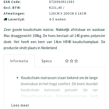
EAN Code:
8720964911083
Excl. BTW:
€231,40 /
Afmetingen:
120CM X 200CM X 16CM
Levertijd:
4-5 weken
Zeer goede koudschuim matras. Makkelijk afritsbaar en wasbaar.
Max draaggewicht 100kg. De hoes bestaat uit 140 grams polyester
doek. Het heeft een kern van 14cm HR40 koudschuimplaat. De
productie vindt plaats in Nederland
Informatie
Specs
Koudschuim matrassen staan bekend om de lange
levensduur en het hoge comfort. Dit komt doordat
koudschuim matrassen gemaakt zijn van
Polyurethaanschuim. Polyurethaanschuim heeft
een ventilerende werking is goed in staat om
Lees meer
warmte en vocht op te nemen. Doordat er