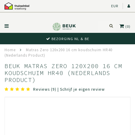
EUR
(0)
BEZORGING NL & BE
Home
Matras Zero 120x200 16 cm koudschuim HR40
(Nederlands Product)
BEUK MATRAS ZERO 120X200 16 CM
KOUDSCHUIM HR40 (NEDERLANDS
PRODUCT)
Reviews (9)
|
Schrijf je eigen review