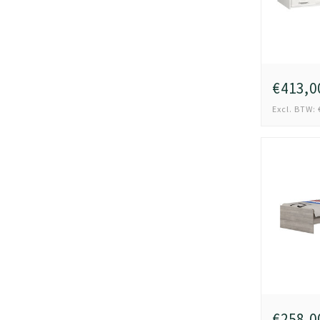
€413,0
Excl. BTW: 
€258,0