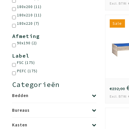
Excl. BTW: 
180x200
(11)
180x210
(11)
180x220
(7)
Sale
Afmeting
90x190
(2)
Label
FSC
(175)
PEFC
(175)
Categorieën
€
€232,00
Bedden
Excl. BTW: 
Bureaus
Kasten