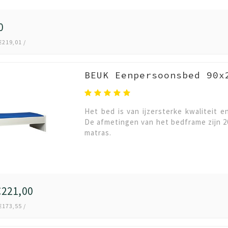
0
€219,01 /
BEUK Eenpersoonsbed 90x
Het bed is van ijzersterke kwaliteit e
De afmetingen van het bedframe zijn 2
matras.
221,00
€173,55 /