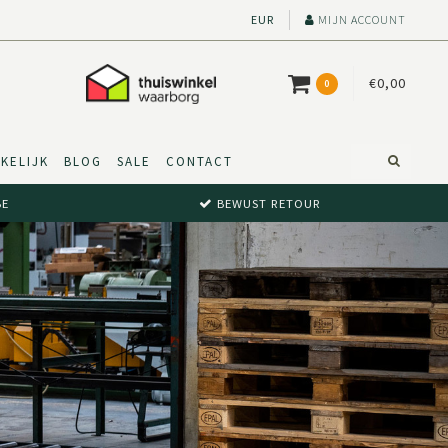
EUR
MIJN ACCOUNT
€0,00
0
KELIJK
BLOG
SALE
CONTACT
BE
BEWUST RETOUR