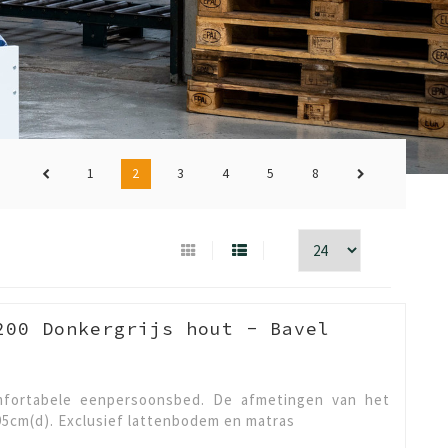
1
2
3
4
5
8
200 Donkergrijs hout - Bavel
omfortabele eenpersoonsbed. De afmetingen van het
95cm(d). Exclusief lattenbodem en matras